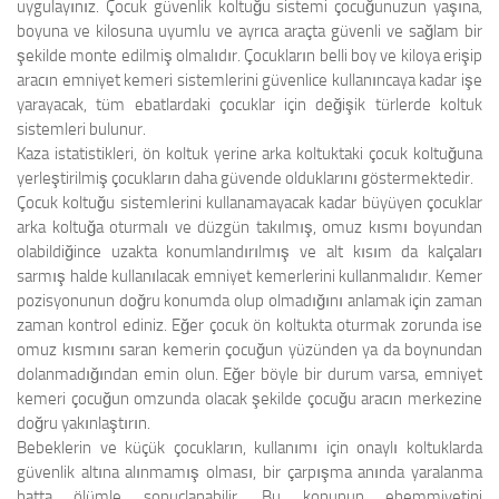
uygulayınız. Çocuk güvenlik koltuğu sistemi çocuğunuzun yaşına,
boyuna ve kilosuna uyumlu ve ayrıca araçta güvenli ve sağlam bir
şekilde monte edilmiş olmalıdır. Çocukların belli boy ve kiloya erişip
aracın emniyet kemeri sistemlerini güvenlice kullanıncaya kadar işe
yarayacak, tüm ebatlardaki çocuklar için değişik türlerde koltuk
sistemleri bulunur.
Kaza istatistikleri, ön koltuk yerine arka koltuktaki çocuk koltuğuna
yerleştirilmiş çocukların daha güvende olduklarını göstermektedir.
Çocuk koltuğu sistemlerini kullanamayacak kadar büyüyen çocuklar
arka koltuğa oturmalı ve düzgün takılmış, omuz kısmı boyundan
olabildiğince uzakta konumlandırılmış ve alt kısım da kalçaları
sarmış halde kullanılacak emniyet kemerlerini kullanmalıdır. Kemer
pozisyonunun doğru konumda olup olmadığını anlamak için zaman
zaman kontrol ediniz. Eğer çocuk ön koltukta oturmak zorunda ise
omuz kısmını saran kemerin çocuğun yüzünden ya da boynundan
dolanmadığından emin olun. Eğer böyle bir durum varsa, emniyet
kemeri çocuğun omzunda olacak şekilde çocuğu aracın merkezine
doğru yakınlaştırın.
Bebeklerin ve küçük çocukların, kullanımı için onaylı koltuklarda
güvenlik altına alınmamış olması, bir çarpışma anında yaralanma
hatta ölümle sonuçlanabilir. Bu konunun ehemmiyetini