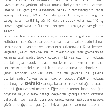
kavramamıza yardımcı olması münasebetiyle bir örnek vermek
isterim. Bir çarpışma esnasında bebek tutamayacağınız kadar
ağırlaşır. Örneğin, 40 km/h hızla giden bir araçta herhangi bir
çarpışma anında 5,5 kg ağırlığındaki bir bebek kollarınıza 110 kg
kuvvet uygulayacaktır. Bu örnek her şeyi anlatmaya yetiyor gibime
geliyor…
Şimdi de büyük çocukların araçta taşınmasına gelelim… Çocuk
koltuğu için çok büyük olan çocuklar, daima arka koltukta oturtulmalı
ve burada bulunan emniyet kemerlerini kullanmalıdır. Kucak kemeri,
kalçalara iyice oturacak şekilde, mümkün olduğu kadar gövdenin alt
kısmına takılmalıdır. Büyük çocuklar (12 yaş üzeri) ön koltuğa
oturtulmuşsa, çocuk mevcut kucak/emniyet kemeri ile iyice
korunmuş olmalıdır ve koltuk en arka konuma getirilmelidir. 12
yaşın altındaki çocuklar arka koltukta güvenli bir şekilde
oturtulmalıdır. 12 yaş ve altındaki bir çocuğu
ASLA
ön koltuğa
oturtmayınız.
KESİNLİKLE
arkaya bakan bir çocuk koltuğunu aracın
ön koltuğuna yerleştirmeyiniz. Eğer omuz kemeri kısmı çocuğun
boynuna veya yüzüne hafifçe değiyorsa, çocuğu aracın ortasına
daha yakın koymayı deneyin. Eğer omuz kemeri hâlâ boynuna veya
yüzüne değiyorsa, çocuğun tekrar çocuk koruma sistemine