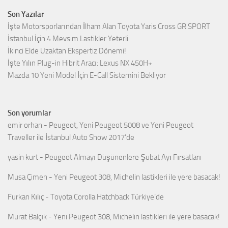
Son Yazılar
İşte Motorsporlarından İlham Alan Toyota Yaris Cross GR SPORT
İstanbul İçin 4 Mevsim Lastikler Yeterli
İkinci Elde Uzaktan Ekspertiz Dönemi!
İşte Yılın Plug-in Hibrit Aracı: Lexus NX 450H+
Mazda 10 Yeni Model İçin E-Call Sistemini Bekliyor
Son yorumlar
emir orhan
-
Peugeot, Yeni Peugeot 5008 ve Yeni Peugeot
Traveller ile İstanbul Auto Show 2017’de
yasin kurt
-
Peugeot Almayı Düşünenlere Şubat Ayı Fırsatları
Musa Çimen
-
Yeni Peugeot 308, Michelin lastikleri ile yere basacak!
Furkan Kılıç
-
Toyota Corolla Hatchback Türkiye’de
Murat Balçık
-
Yeni Peugeot 308, Michelin lastikleri ile yere basacak!