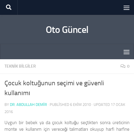
Skip to content
Oto Güncel
TEKNIK BILGILER
0
Çocuk koltuğunun seçimi ve güvenli
kullanımı
BY
DR. ABDULLAH DEMİR
· PUBLISHED
6 EKIM 2010
· UPDATED
17 OCAK
2016
Uygun bir bebek ya da çocuk koltuğu seçtikten sonra üreticinin
monte ve kullanım için vereceği talimatları okuyup harfi harfine