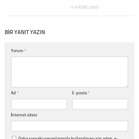
14 KASIM 2009
BIR YANIT YAZIN
Yorum
*
Ad
*
E-posta
*
İnternet sitesi
Daha sonraki yorumlarımda kullanılması için adım, e-