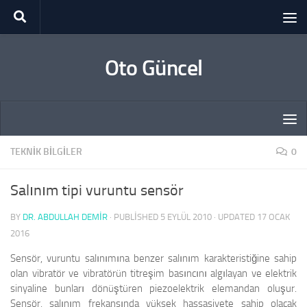
Skip to content
Oto Güncel
TEKNIK BILGILER
0
Salınım tipi vuruntu sensör
BY
DR. ABDULLAH DEMİR
· PUBLISHED
5 EYLÜL 2010
· UPDATED
17 OCAK
2016
Sensör, vuruntu salınımına benzer salınım karakteristiğine sahip
olan vibratör ve vibratörün titreşim basıncını algılayan ve elektrik
sinyaline bunları dönüştüren piezoelektrik elemandan oluşur.
Sensör, salınım frekansında yüksek hassasiyete sahip olacak