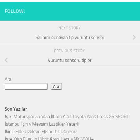
FOLLOW:
NEXT STORY
Salınım olmayan tip vuruntu sensör
PREVIOUS STORY
Vuruntu sensörü tipleri
Ara
Ara
Son Yazılar
İşte Motorsporlarından İlham Alan Toyota Yaris Cross GR SPORT
İstanbul İçin 4 Mevsim Lastikler Yeterli
İkinci Elde Uzaktan Ekspertiz Dönemi!
İşte Yılın Plug-in Hibrit Aracı: Lexus NX 450H+