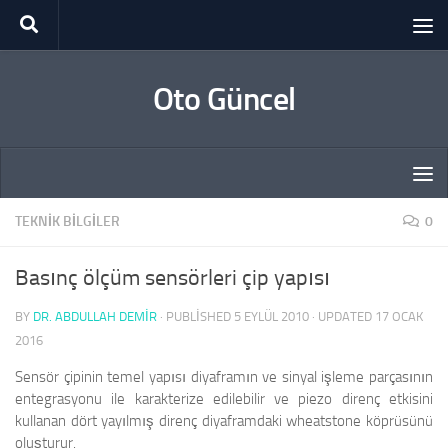
Skip to content
Oto Güncel
TEKNIK BILGILER
0
Basınç ölçüm sensörleri çip yapısı
BY
DR. ABDULLAH DEMİR
· PUBLISHED
5 EYLÜL 2010
· UPDATED
17 OCAK
2016
Sensör çipinin temel yapısı diyaframın ve sinyal işleme parçasının
entegrasyonu ile karakterize edilebilir ve piezo direnç etkisini
kullanan dört yayılmış direnç diyaframdaki wheatstone köprüsünü
oluşturur.