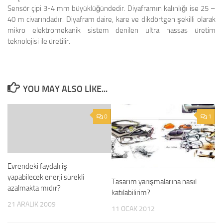
Sensör çipi 3-4 mm büyüklüğündedir. Diyaframın kalınlığı ise 25 –
40 m civarındadır. Diyafram daire, kare ve dikdörtgen şekilli olarak
mikro elektromekanik sistem denilen ultra hassas üretim
teknolojisi ile üretilir.
YOU MAY ALSO LIKE...
0
1
Evrendeki faydalı iş
yapabilecek enerji sürekli
Tasarım yarışmalarına nasıl
azalmakta mıdır?
katılabilirim?
21 ARALIK 2009
11 OCAK 2012