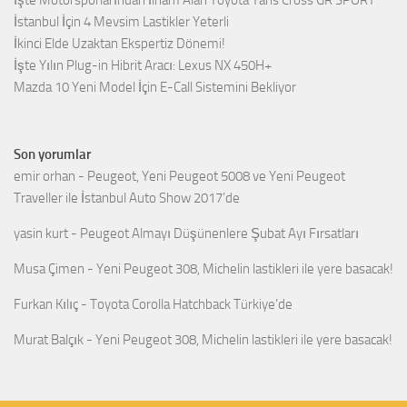
İşte Motorsporlarından İlham Alan Toyota Yaris Cross GR SPORT
İstanbul İçin 4 Mevsim Lastikler Yeterli
İkinci Elde Uzaktan Ekspertiz Dönemi!
İşte Yılın Plug-in Hibrit Aracı: Lexus NX 450H+
Mazda 10 Yeni Model İçin E-Call Sistemini Bekliyor
Son yorumlar
emir orhan
-
Peugeot, Yeni Peugeot 5008 ve Yeni Peugeot
Traveller ile İstanbul Auto Show 2017’de
yasin kurt
-
Peugeot Almayı Düşünenlere Şubat Ayı Fırsatları
Musa Çimen
-
Yeni Peugeot 308, Michelin lastikleri ile yere basacak!
Furkan Kılıç
-
Toyota Corolla Hatchback Türkiye’de
Murat Balçık
-
Yeni Peugeot 308, Michelin lastikleri ile yere basacak!