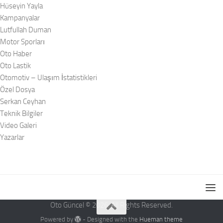
Hüseyin Yayla
Kampanyalar
Lutfullah Duman
Motor Sporları
Oto Haber
Oto Lastik
Otomotiv – Ulaşım İstatistikleri
Özel Dosya
Serkan Ceyhan
Teknik Bilgiler
Video Galeri
Yazarlar
Oto Güncel © 2026. All Rights Reserved.
Powered by
- Designed with the
Hueman theme