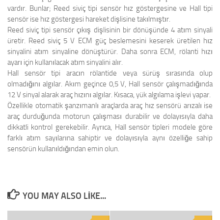
vardır. Bunlar; Reed siviç tipi sensör hız gösterge­sine ve Hall tipi
sensör ise hız göstergesi hareket dişlisine takılmıştır.
Reed siviç tipi sensör çıkış dişlisinin bir dönüşünde 4 atım sinyali
üretir. Reed siviç 5 V ECM güç beslemesini keserek üretilen hız
sinyalini atım sinyaline dönüştürür. Daha sonra ECM, rölanti hızı
ayarı için kullanılacak atım sinyalini alır.
Hall sensör tipi aracın rölantide veya sürüş sırasında olup
olmadığını algılar. Akım geçince 0,5 V, Hall sensör çalışmadığında
12 V sinyal alarak araç hızını algılar. Kısaca, yük algılama işlevi yapar.
Özellikle otomatik şanzımanlı araçlarda araç hız sensörü arızalı ise
araç durduğunda motorun çalışması durabilir ve dolayısıyla daha
dikkatli kontrol gerekebilir. Ayrıca, Hall sensör tipleri modele göre
farklı atım sayılarına sahiptir ve dolayısıyla aynı özelliğe sahip
sensörün kullanıldığından emin olun.
YOU MAY ALSO LIKE...