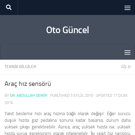
Skip to content
Oto Güncel
TEKNIK BILGILER
0
Araç hız sensörü
BY
DR. ABDULLAH DEMİR
· PUBLISHED
5 EYLÜL 2010
· UPDATED
17 OCAK
2016
Yakıt besleme hızı araç hızına bağlı olarak değişir. Eğer sürücü
düşük hızda gaz pedalına sonuna kadar basarsa, durum daha
yüksek çıkışı gerektirebilir. Ayrıca, araç yüksek hızda ise, yüksek
hızda sürüş gereksinimi olarak nitelenebilir. İki çeşit hız sensörü