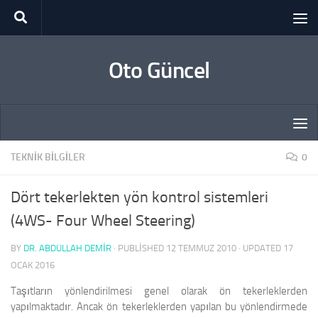
Skip to content
Oto Güncel
TEKNIK BILGILER
0
Dört tekerlekten yön kontrol sistemleri
(4WS- Four Wheel Steering)
BY
DR. ABDULLAH DEMİR
· PUBLISHED
12 TEMMUZ 2010
· UPDATED
17
OCAK 2016
Taşıtların yönlendirilmesi genel olarak ön tekerleklerden
yapılmaktadır. Ancak ön tekerleklerden yapılan bu yönlendirmede