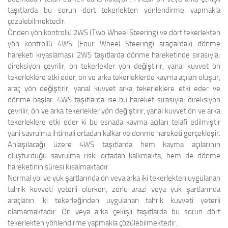
taşıtlarda bu sorun dört tekerlekten yönlendirme yapmakla
çözülebilmektedir.
Önden yön kontrollü 2WS (Two Wheel Steering) ve dört tekerlekten
yön kontrollü 4WS (Four Wheel Steering) araçlardaki dönme
hareketi kıyaslaması: 2WS taşıtlarda dönme hareketinde sırasıyla;
direksiyon çevrilir, ön tekerlekler yön değiştirir, yanal kuvvet ön
tekerleklere etki eder, ön ve arka tekerleklerde kayma açıları oluşur,
araç yön değiştirir, yanal kuvvet arka tekerleklere etki eder ve
dönme başlar. 4WS taşıtlarda ise bu hareket sırasıyla; direksiyon
çevrilir, ön ve arka tekerlekler yön değiştirir, yanal kuvvet ön ve arka
tekerleklere etki eder ki bu esnada kayma açıları telafi edilmiştir
yani savrulma ihtimali ortadan kalkar ve dönme hareketi gerçekleşir.
Anlaşılacağı üzere 4WS taşıtlarda hem kayma açılarının
oluşturduğu savrulma riski ortadan kalkmakta, hem de dönme
hareketinin süresi kısalmaktadır.
Normal yol ve yük şartlarında ön veya arka iki tekerlekten uygulanan
tahrik kuvveti yeterli olurken, zorlu arazi veya yük şartlarında
araçların iki tekerleğinden uygulanan tahrik kuvveti yeterli
olamamaktadır. Ön veya arka çekişli taşıtlarda bu sorun dört
tekerlekten yönlendirme yapmakla çözülebilmektedir.