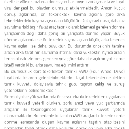
özellikle yüksek hızlarda direksiyon hakimiyeti zorlaşmakta ve taşıt
viraj dengesi bu olaydan olumsuz etkilenmektedir. Aracın küçük
dönüş açılarında, ön tekerlekteki kayma açısına göre arka
tekerleklerdeki kayma açısı daha küçüktür. Dolayısıyla, araç daha az
savrulma riski taşır fakat araç teorik olarak izlemesi gereken dönme
yarıçapında değil daha geniş bir yarıçapta dönme yapar. Büyük
dönme açılarında ise ön tekerlek kayma açıları küçük, arka tekerlek
kayma açıları ise daha büyüktür. Bu durumda öncekinin tersine
aracın arka tarafının savrulma ihtimali daha yüksektir. Ayrıca aracın
teorik olarak izlemesi gereken yola göre daha dar açılı bir yol izleme
isteği vardır ki bu arka savrulma eğilimini arttırır.
Bu olumsuzluk dört tekerlekten tahrikli 4WD (Four Wheel Drive)
taşıtlarda kısmen giderilebilmektedir. Taşıt tekerleklerine iletilen
tahrik kuvveti, dolayısıyla tahrik gücü taşıtın çekiş ve sürüş
yeteneklerini belirlemektedir
Normal yol ve yük şartlarında ön veya arka iki tekerlekten uygulanan
tahrik kuvveti yeterli olurken, zorlu arazi veya yük şartlarında
araçların iki tekerleğinden uygulanan tahrik kuvveti yeterli
olamamaktadır. Bu nedenle kullanılan 4WD araçlarda, tekerleklerde
dönme esnasında oluşan kayma açılarını taşıtın stabilizesini
bozmadan telafi etmek daha kolaydır. Ancak ön veya arka çekişli