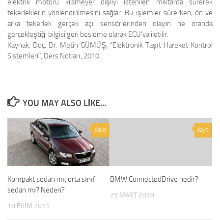
elektrik motoru krameyer dişliyi istenilen miktarda sürerek
tekerleklerin yönlendirilmesini sağlar. Bu işlemler sürerken, ön ve
arka tekerlek gerçek açı sensörlerinden olayın ne oranda
gerçekleştiği bilgisi geri besleme olarak ECU'ya iletilir.
Kaynak: Doç. Dr. Metin GÜMÜŞ, “Elektronik Taşıt Hareket Kontrol
Sistemleri”, Ders Notları, 2010.
YOU MAY ALSO LIKE...
0
0
Kompakt sedan mı, orta sınıf
BMW ConnectedDrive nedir?
sedan mı? Neden?
29 MART 2010
18 EKIM 2011