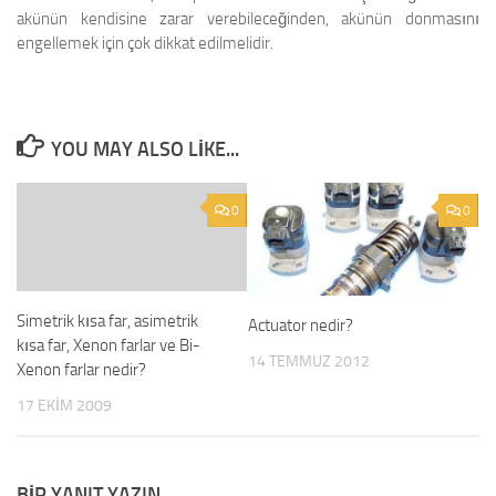
akünün kendisine zarar verebileceğinden, akünün donmasını
engellemek için çok dikkat edilmelidir.
YOU MAY ALSO LIKE...
0
0
Simetrik kısa far, asimetrik
Actuator nedir?
kısa far, Xenon farlar ve Bi-
14 TEMMUZ 2012
Xenon farlar nedir?
17 EKIM 2009
BIR YANIT YAZIN