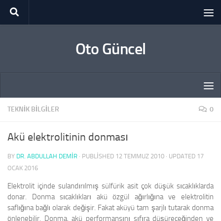
Skip to content
Oto Güncel
TEKNIK BILGILER
0
Akü elektrolitinin donması
BY
DR. ABDULLAH DEMİR
· PUBLISHED
12 TEMMUZ 2010
· UPDATED
17
OCAK 2016
Elektrolit içinde sulandırılmış sülfürik asit çok düşük sıcaklıklarda
donar. Donma sıcaklıkları akü özgül ağırlığına ve elektrolitin
saflığına bağlı olarak değişir. Fakat aküyü tam şarjlı tuta­rak donma
önlenebilir. Donma, akü performansını sıfıra düşüreceğinden ve