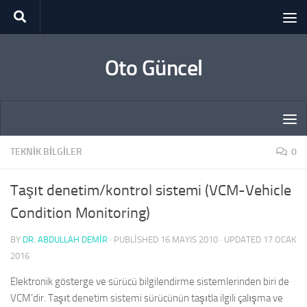
Skip to content
Oto Güncel
TEKNIK BILGILER
0
Taşıt denetim/kontrol sistemi (VCM-Vehicle
Condition Monitoring)
BY
DR. ABDULLAH DEMİR
· PUBLISHED
16 MAYIS 2010
· UPDATED
17 OCAK
2016
Elektronik gösterge ve sürücü bilgilendirme sistemlerinden biri de
VCM’dir. Taşıt denetim sistemi sürücünün taşıtla ilgili çalışma ve