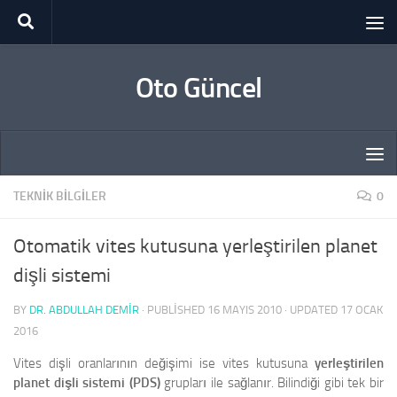
Skip to content
Oto Güncel
TEKNIK BILGILER
0
Otomatik vites kutusuna yerleştirilen planet
dişli sistemi
BY
DR. ABDULLAH DEMİR
· PUBLISHED
16 MAYIS 2010
· UPDATED
17 OCAK
2016
Vites dişli oranlarının değişimi ise vites kutusuna
yerleştirilen
planet dişli sistemi (PDS)
grupları ile sağlanır. Bilindiği gibi tek bir