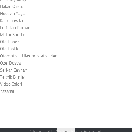
Hakan Öksüz
Hüseyin Yayla
Kampanyalar
Lutfullah Duman
Motor Sporları
Oto Haber
Oto Lastik
Otomotiv – Ulaşım İstatistikleri
Özel Dosya
Serkan Ceyhan
Teknik Bilgiler
Video Galeri
Yazarlar
Oto Güncel © 2026. All Rights Reserved.