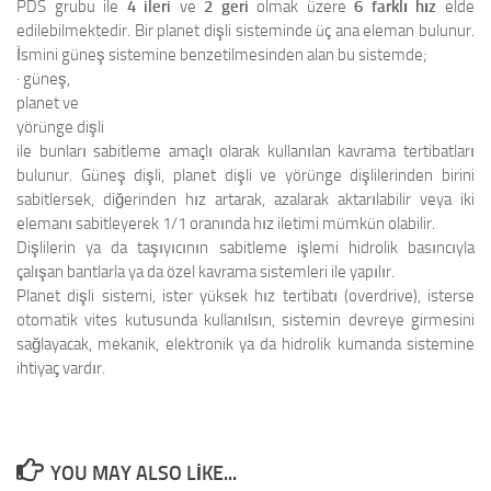
PDS grubu ile
4 ileri
ve
2 geri
olmak üzere
6 farklı hız
elde
edilebilmektedir. Bir planet dişli sisteminde üç ana eleman bulunur.
İsmini güneş sistemine benzetilmesinden alan bu sistemde;
· güneş,
planet ve
yörünge dişli
ile bunları sabitleme amaçlı olarak kullanılan kavrama tertibatları
bulunur. Güneş dişli, planet dişli ve yörünge dişlilerinden birini
sabitlersek, diğerinden hız artarak, azalarak aktarılabilir veya iki
elemanı sabitleyerek 1/1 oranında hız iletimi mümkün olabilir.
Dişlilerin ya da taşıyıcının sabitleme işlemi hidrolik basıncıyla
çalışan bantlarla ya da özel kavrama sistemleri ile yapılır.
Planet dişli sistemi, ister yüksek hız tertibatı (overdrive), isterse
otomatik vites kutusunda kullanılsın, sistemin devreye girmesini
sağlayacak, mekanik, elektronik ya da hidrolik kumanda sistemine
ihtiyaç vardır.
YOU MAY ALSO LIKE...