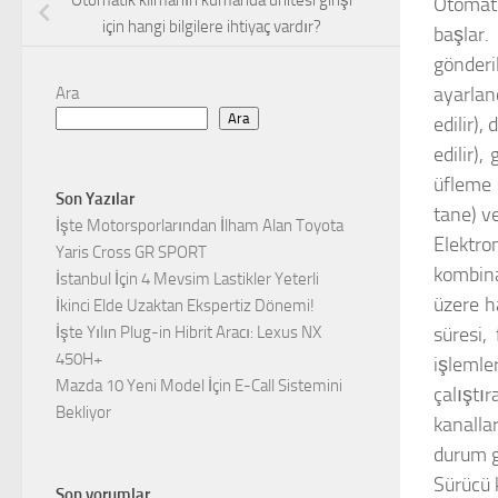
Otomatik klimanın kumanda ünitesi girişi
Otomati
için hangi bilgilere ihtiyaç vardır?
başlar
gönderi
ayarlan
Ara
Ara
edilir)
edilir),
üfleme 
Son Yazılar
tane) v
İşte Motorsporlarından İlham Alan Toyota
Elektr
Yaris Cross GR SPORT
kombina
İstanbul İçin 4 Mevsim Lastikler Yeterli
üzere h
İkinci Elde Uzaktan Ekspertiz Dönemi!
süresi,
İşte Yılın Plug-in Hibrit Aracı: Lexus NX
450H+
işlemle
Mazda 10 Yeni Model İçin E-Call Sistemini
çalıştı
Bekliyor
kanall
durum g
Sürücü k
Son yorumlar