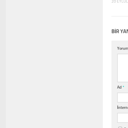
20 EYLÜL
BIR YA
Yoru
Ad
*
İntern