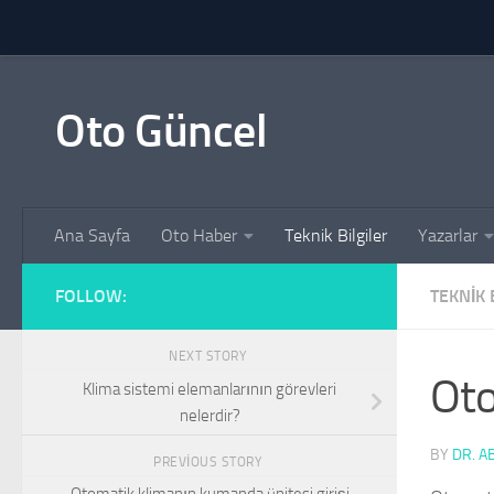
Skip to content
Oto Güncel
Ana Sayfa
Oto Haber
Teknik Bilgiler
Yazarlar
FOLLOW:
TEKNIK 
NEXT STORY
Oto
Klima sistemi elemanlarının görevleri
nelerdir?
BY
DR. A
PREVIOUS STORY