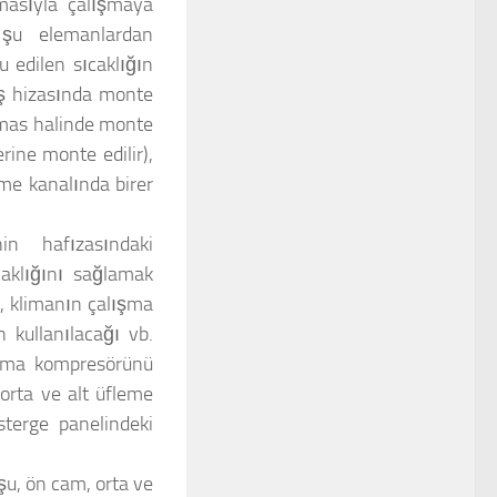
masıyla çalışmaya
r şu elemanlardan
 edilen sıcaklığın
baş hizasında monte
temas halinde monte
erine monte edilir),
eme kanalında birer
in hafızasındaki
caklığını sağlamak
r, klimanın çalışma
n kullanılacağı vb.
klima kompresörünü
orta ve alt üfleme
terge panelindeki
uşu, ön cam, orta ve