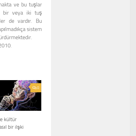
makta ve bu tuşlar
a bir veya iki tuş
pler de vardır. Bu
 yapılmadıkça sistem
sürdürmektedir.
2010.
0
e kültür
sıl bir ilşki