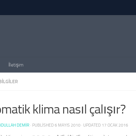
İletişim
BILGILER
matik klima nasıl çalışır?
BDULLAH DEMİR
· PUBLISHED
6 MAYIS 2010
· UPDATED
17 OCAK 2016