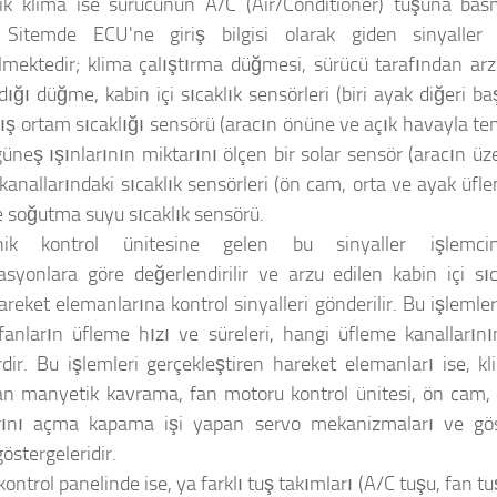
k klima ise sürücünün A/C (Air/Conditioner) tuşuna bas
. Sitemde ECU'ne giriş bilgisi olarak giden sinyalle
lmektedir; klima çalıştırma düğmesi, sürücü tarafından arzu
dığı düğme, kabin içi sıcaklık sensörleri (biri ayak diğeri 
, dış ortam sıcaklığı sensörü (aracın önüne ve açık havayla 
 güneş ışınlarının miktarını ölçen bir solar sensör (aracın üz
kanallarındaki sıcaklık sensörleri (ön cam, orta ve ayak üfl
e soğutma suyu sıcaklık sensörü.
onik kontrol ünitesine gelen bu sinyaller işlemcin
syonlara göre değerlendirilir ve arzu edilen kabin içi sı
areket elemanlarına kontrol sinyalleri gönderilir. Bu işlemle
 fanların üfleme hızı ve süreleri, hangi üfleme kanallarını
rdir. Bu işlemleri gerçekleştiren hareket elemanları ise, 
ran manyetik kavrama, fan motoru kontrol ünitesi, ön cam, 
arını açma kapama işi yapan servo mekanizmaları ve gös
östergeleridir.
ontrol panelinde ise, ya farklı tuş takımları (A/C tuşu, fan t