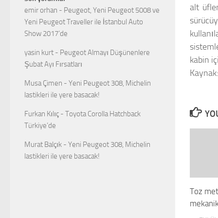
alt üfl
emir orhan
-
Peugeot, Yeni Peugeot 5008 ve
sürücüy
Yeni Peugeot Traveller ile İstanbul Auto
kullanı
Show 2017’de
sistemle
yasin kurt
-
Peugeot Almayı Düşünenlere
kabin i
Şubat Ayı Fırsatları
Kaynak:
Musa Çimen
-
Yeni Peugeot 308, Michelin
lastikleri ile yere basacak!
YOU
Furkan Kılıç
-
Toyota Corolla Hatchback
Türkiye’de
Murat Balçık
-
Yeni Peugeot 308, Michelin
lastikleri ile yere basacak!
Toz meta
mekanik 