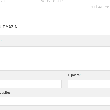
 2011
5 AĞUSTOS 2009
1 NISAN 201
NIT YAZIN
m
*
E-posta
*
et sitesi