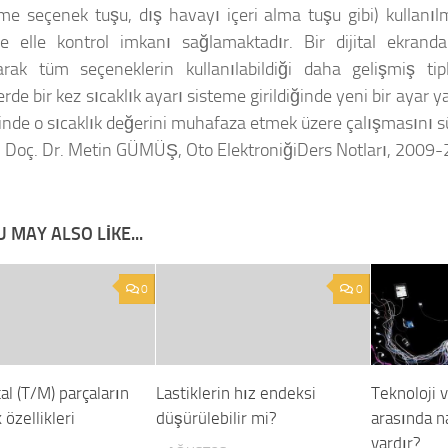
eme seçenek tuşu, dış havayı içeri alma tuşu gibi) kullanıl
e elle kontrol imkanı sağlamaktadır. Bir dijital ekrand
larak tüm seçeneklerin kullanılabildiği daha gelişmiş ti
rde bir kez sıcaklık ayarı sisteme girildiğinde yeni bir ayar
çinde o sıcaklık değerini muhafaza etmek üzere çalışmasını 
 Doç. Dr. Metin GÜMÜŞ, Oto ElektroniğiDers Notları, 2009-
 MAY ALSO LIKE...
0
0
l (T/M) parçaların
Lastiklerin hız endeksi
Teknoloji v
özellikleri
düşürülebilir mi?
arasında na
vardır?