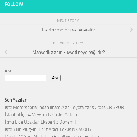
FOLLOW:
NEXT STORY
Elektrik motoru ve jeneratör
PREVIOUS STORY
Manyetik alanın kuvveti neye bağlıdır?
Ara
Ara
Son Yazılar
İşte Motorsporlarından İlham Alan Toyota Yaris Cross GR SPORT
İstanbul İçin 4 Mevsim Lastikler Yeterli
İkinci Elde Uzaktan Ekspertiz Dönemi!
İşte Yılın Plug-in Hibrit Aracı: Lexus NX 450H+
Mazda 10 Yeni Model İçin E-Call Sistemini Bekliyor