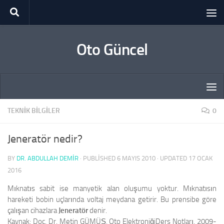
Skip to content
Oto Güncel
TEKNIK BILGILER
0
Jeneratör nedir?
BY
DR. ABDULLAH DEMİR
· PUBLISHED
6 MAYIS 2010
· UPDATED
17 OCAK
2016
Mıknatıs sabit ise manyetik alan oluşumu yoktur. Mıknatısın
hareketi bobin uçlarında voltaj meydana getirir. Bu prensibe göre
çalışan cihazlara
Jeneratör
denir.
Kaynak: Doç. Dr. Metin GÜMÜŞ, Oto ElektroniğiDers Notları, 2009-