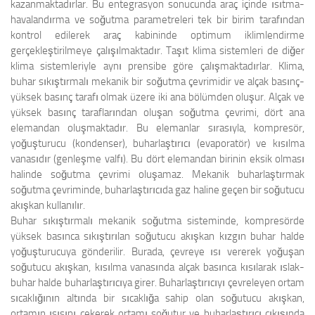
kazanmaktadırlar. Bu entegrasyon sonucunda araç içinde ısıtma-
havalandırma ve soğutma parametreleri tek bir birim tarafından
kontrol edilerek araç kabininde optimum iklimlendirme
gerçekleştirilmeye çalışılmaktadır. Taşıt klima sistemleri de diğer
klima sistemleriyle aynı prensibe göre çalışmaktadırlar. Klima,
buhar sıkıştırmalı mekanik bir soğutma çevrimidir ve alçak basınç-
yüksek basınç tarafı olmak üzere iki ana bölümden oluşur. Alçak ve
yüksek basınç taraflarından oluşan soğutma çevrimi, dört ana
elemandan oluşmaktadır. Bu elemanlar sırasıyla, kompresör,
yoğuşturucu (kondenser), buharlaştırıcı (evaporatör) ve kısılma
vanasıdır (genleşme valfı). Bu dört elemandan birinin eksik olması
halinde soğutma çevrimi oluşamaz. Mekanik buharlaştırmak
soğutma çevriminde, buharlaştırıcıda gaz haline geçen bir soğutucu
akışkan kullanılır.
Buhar sıkıştırmalı mekanik soğutma sisteminde, kompresörde
yüksek basınca sıkıştırılan soğutucu akışkan kızgın buhar halde
yoğuşturucuya gönderilir. Burada, çevreye ısı vererek yoğuşan
soğutucu akışkan, kısılma vanasında alçak basınca kısılarak ıslak-
buhar halde buharlaştırıcıya girer. Buharlaştırıcıyı çevreleyen ortam
sıcaklığının altında bir sıcaklığa sahip olan soğutucu akışkan,
ortamın ısısını çekerek ortamı soğutur ve buharlaştırıcı çıkışında