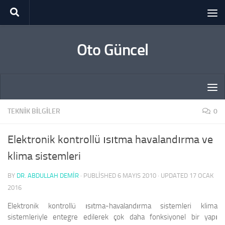
Skip to content
Oto Güncel
TEKNIK BILGILER
0
Elektronik kontrollü ısıtma havalandırma ve
klima sistemleri
BY
DR. ABDULLAH DEMİR
· PUBLISHED
6 MAYIS 2010
· UPDATED
17 OCAK
2016
Elektronik kontrollü ısıtma-havalandırma sistemleri klima
sistemleriyle entegre edilerek çok daha fonksiyonel bir yapı