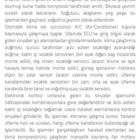
doymuş buhar halde kompresör tarafından emilir. Böylece çevrim
sürekli olarak tekrarlanır. Soğutucu akışkanın peş peşe bu
işlemlerden geçmesi, soğutma çevrimi olarak adlandırılır.
Otomatik klima ise sürücünün A/C (Air/Conditioner) tuşuna
basmasıyla çalışmaya başlar. Sitemde ECU'ne giriş bilgisi olarak
giden sinyaller şu elemanlardan gönderilmektedir; klima çalıştırma
düğmesi, sürücü tarafından arzu edilen sıcaklığın ayarlandığı
düğme, kabin içi sıcaklık sensörleri (biri ayak diğeri baş hizasında
monte edilir), dış ortam sıcaklığı sensörü (aracın önüne ve açık
havayla temas halinde monte edilir), güneş ışınlarının miktarını
ölçen bir solar sensör (aracın üzerine monte edilir), üfleme
kanallarındaki sıcaklık sensörleri (ön cam, orta ve ayak üfleme
kanalında birer tane) ve soğutma suyu sıcaklık sensörü.
Elektronik kontrol ünitesine gelen bu sinyaller işlemcinin
hafızasındaki kombinasyonlara göre değerlendirilir ve arzu edilen
kabin içi sıcaklığını sağlamak üzere hareket elemanlarına kontrol
sinyalleri gönderilir. Bu işlemler, klimanın çalışma süresi, fanların
üfleme hızı ve süreleri, hangi üfleme kanallarının kullanılacağı vb.
işlemlerdir. Bu işlemleri gerçekleştiren hareket elemanları ise,
klima kompresörünü çalıştıran manyetik kavrama, fan motoru