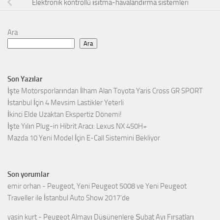
Elektronik kontrollü ısıtma-havalandırma sistemleri
Ara
Ara
Son Yazılar
İşte Motorsporlarından İlham Alan Toyota Yaris Cross GR SPORT
İstanbul İçin 4 Mevsim Lastikler Yeterli
İkinci Elde Uzaktan Ekspertiz Dönemi!
İşte Yılın Plug-in Hibrit Aracı: Lexus NX 450H+
Mazda 10 Yeni Model İçin E-Call Sistemini Bekliyor
Son yorumlar
emir orhan
-
Peugeot, Yeni Peugeot 5008 ve Yeni Peugeot
Traveller ile İstanbul Auto Show 2017’de
yasin kurt
-
Peugeot Almayı Düşünenlere Şubat Ayı Fırsatları