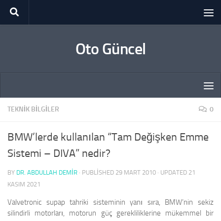
Skip to content
Oto Güncel
TEKNIK BILGILER
0
BMW’lerde kullanılan “Tam Değişken Emme
Sistemi – DIVA” nedir?
BY
DR. ABDULLAH DEMİR
· PUBLISHED
29 MART 2010
· UPDATED
21
KASIM 2021
Valvetronic supap tahriki sisteminin yanı sıra, BMW’nin sekiz
silindirli motorları, motorun güç gerekliliklerine mükemmel bir