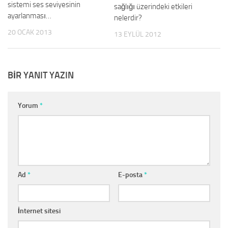
sistemi ses seviyesinin
sağlığı üzerindeki etkileri
ayarlanması…
nelerdir?
20 OCAK 2013
13 EYLÜL 2012
BIR YANIT YAZIN
Yorum
*
Ad
*
E-posta
*
İnternet sitesi