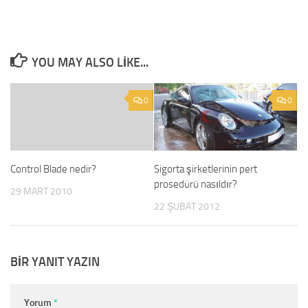
YOU MAY ALSO LIKE...
0
0
Control Blade nedir?
Sigorta şirketlerinin pert
prosedürü nasıldır?
29 MART 2010
22 ŞUBAT 2012
BIR YANIT YAZIN
Yorum
*