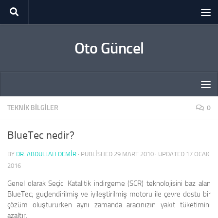
Skip to content
Oto Güncel
TEKNIK BILGILER
0
BlueTec nedir?
BY
DR. ABDULLAH DEMİR
· PUBLISHED
29 MART 2010
· UPDATED
17 OCAK
2016
Genel olarak Seçici Katalitik indirgeme (SCR) teknolojisini baz alan
BlueTec; güçlendirilmiş ve iyileştirilmiş motoru ile çevre dostu bir
çözüm oluştururken aynı zamanda aracınızın yakıt tüketimini
azaltır.