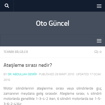
Skip to content
Oto Güncel
TEKNIK BILGILER
0
Ateşleme sırası nedir?
BY
DR. ABDULLAH DEMİR
· PUBLISHED
29 MART 2010
· UPDATED
17 OCAK
2016
Motor silindirlerinin ateşlenme sırası veya silindirlerde güç
zamanının meydana geliş sırasıdır. Ateşleme sırası; 4 silindirli
motorlarda genellikle 1-3-4-2 iken, 6 silindirli motorlarda ise 1-5-
3-6-2-4’dür.