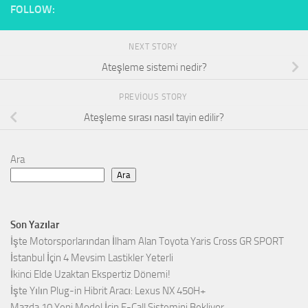
FOLLOW:
NEXT STORY
Ateşleme sistemi nedir?
PREVIOUS STORY
Ateşleme sırası nasıl tayin edilir?
Ara
Ara
Son Yazılar
İşte Motorsporlarından İlham Alan Toyota Yaris Cross GR SPORT
İstanbul İçin 4 Mevsim Lastikler Yeterli
İkinci Elde Uzaktan Ekspertiz Dönemi!
İşte Yılın Plug-in Hibrit Aracı: Lexus NX 450H+
Mazda 10 Yeni Model İçin E-Call Sistemini Bekliyor