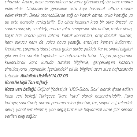
cihazıdır. Aracın, kaza esnasında en az zarar görebileceği bir yere monte
edilmelidir. Otobüslerde genellikle orta kapı basamak altına monte
edilmektedir. Binek otomobillerde sağ ön koltuk altına, arka koltuğa ya
da orta konsola yerleştirilir. Bu cihaz kazanın kısa bir süre öncesi ve
sonrasında; dış sıcaklığı, aracın yakıt seviyesini, akü voltajı, motor devri,
taşıt hızı, aracın yana yatma, koltuk konumları, araç doluluk miktarı,
hem sürücü hem de yolcu hava yastığı, emniyet kemeri kullanımı,
frenleme, çarpma şiddeti, araca gelen darbe şiddeti, far ve sinyal bilgileri
gibi verileri sürekli kaydeder ve hafızasında tutar. Uygun programlar
kullanılarak kara kutuda tutulan bilgilerle, gerçekleşen kazanın
simülasyonu yapılabilir. İçerisindeki pil ile bilgileri uzun süre hafızasında
tutabilir.
Abdullah DEMİR/14.07.09
Konu İle İlgili Tanım[lar]:
Kaza veri belleği:
Orijinal ifadesiyle “UDS-Black Box” olarak ifade edilen
kaza veri belleği Türkçeye “kara kutu” olarak kazandırılabilir. Kara
kutuya; saat/tarih, durum parametreleri (kontak, far, sinyal vs.), tekerlek
devri, yanal ivmelenme, yön değiştirme ve boylamsal ivme gibi sensör
verileri bilgi sağlar.