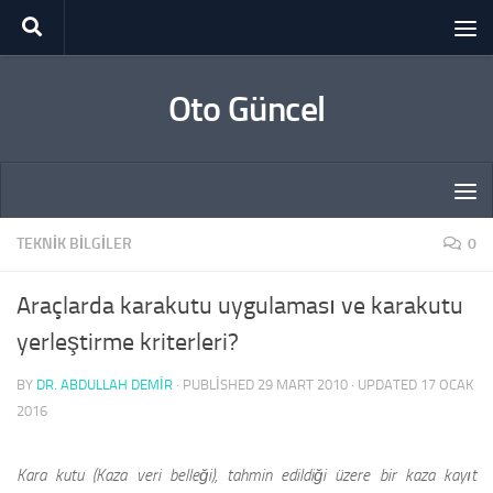
Skip to content
Oto Güncel
TEKNIK BILGILER
0
Araçlarda karakutu uygulaması ve karakutu
yerleştirme kriterleri?
BY
DR. ABDULLAH DEMİR
· PUBLISHED
29 MART 2010
· UPDATED
17 OCAK
2016
Kara kutu (Kaza veri belleği), tahmin edildiği üzere bir kaza kayıt