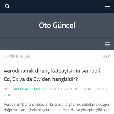
Skip to content
Oto Güncel
TEKNIK BILGILER
0
Aerodinamik direnç katsayısının sembolü
Cd, Cx ya da Cw’den hangisidir?
BY
DR. ABDULLAH DEMİR
· PUBLISHED
28 MART 2010
· UPDATED
17 OCAK
2016
Aerodinamik dirençkatsayısı, bir aracın dış formu sebebiyle düzgün
doğrusal akım içinde oluşturduğu süreksizlik ve girdaplar gibi hava