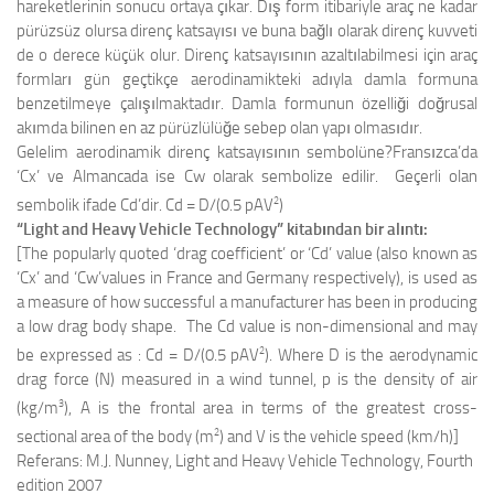
hareketlerinin sonucu ortaya çıkar. Dış form itibariyle araç ne kadar
pürüzsüz olursa direnç katsayısı ve buna bağlı olarak direnç kuvveti
de o derece küçük olur. Direnç katsayısının azaltılabilmesi için araç
formları gün geçtikçe aerodinamikteki adıyla damla formuna
benzetilmeye çalışılmaktadır. Damla formunun özelliği doğrusal
akımda bilinen en az pürüzlülüğe sebep olan yapı olmasıdır.
Gelelim aerodinamik direnç katsayısının sembolüne?Fransızca’da
‘Cx’ ve Almancada ise Cw olarak sembolize edilir. Geçerli olan
2
sembolik ifade Cd’dir. Cd = D/(0.5 pAV
)
“Light and Heavy Vehicle Technology” kitabından bir alıntı:
[The popularly quoted ‘drag coefficient’ or ‘Cd’ value (also known as
‘Cx’ and ‘Cw’values in France and Germany respectively), is used as
a measure of how successful a manufacturer has been in producing
a low drag body shape. The Cd value is non-dimensional and may
2
be expressed as : Cd = D/(0.5 pAV
). Where D is the aerodynamic
drag force (N) measured in a wind tunnel, p is the density of air
3
(kg/m
), A is the frontal area in terms of the greatest cross-
2
sectional area of the body (m
) and V is the vehicle speed (km/h)]
Referans: M.J. Nunney, Light and Heavy Vehicle Technology, Fourth
edition 2007