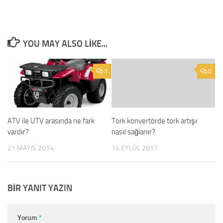
YOU MAY ALSO LIKE...
3
0
ATV ile UTV arasında ne fark
Tork konvertörde tork artışı
vardır?
nasıl sağlanır?
21 MAYIS 2014
14 EYLÜL 2011
BIR YANIT YAZIN
Yorum
*