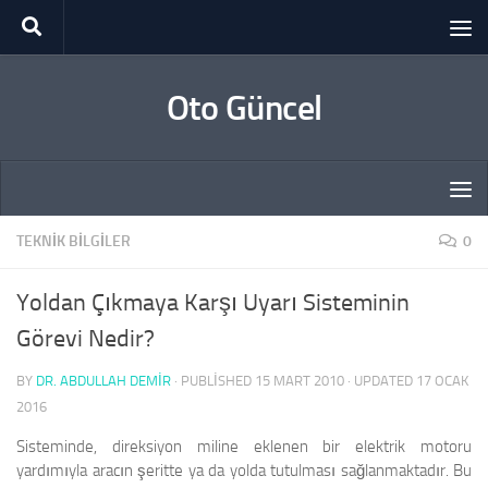
Skip to content
Oto Güncel
TEKNIK BILGILER
0
Yoldan Çıkmaya Karşı Uyarı Sisteminin
Görevi Nedir?
BY
DR. ABDULLAH DEMİR
· PUBLISHED
15 MART 2010
· UPDATED
17 OCAK
2016
Sisteminde, direksiyon miline eklenen bir elektrik motoru
yardımıyla aracın şeritte ya da yolda tutulması sağlanmaktadır. Bu