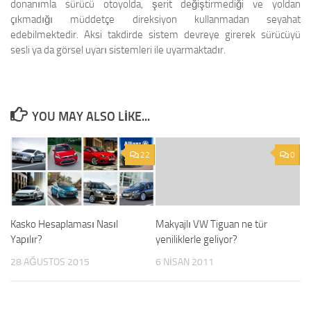
donanımla sürücü otoyolda, şerit değiştirmediği ve yoldan
çıkmadığı müddetçe direksiyon kullanmadan seyahat
edebilmektedir. Aksi takdirde sistem devreye girerek sürücüyü
sesli ya da görsel uyarı sistemleri ile uyarmaktadır.
YOU MAY ALSO LIKE...
22
0
Kasko Hesaplaması Nasıl
Makyajlı VW Tiguan ne tür
Yapılır?
yeniliklerle geliyor?
28 AĞUSTOS 2015
6 NISAN 2011