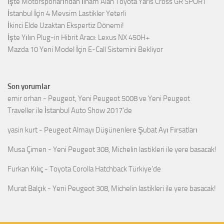
İşte Motorsporlarından İlham Alan Toyota Yaris Cross GR SPORT
İstanbul İçin 4 Mevsim Lastikler Yeterli
İkinci Elde Uzaktan Ekspertiz Dönemi!
İşte Yılın Plug-in Hibrit Aracı: Lexus NX 450H+
Mazda 10 Yeni Model İçin E-Call Sistemini Bekliyor
Son yorumlar
emir orhan
-
Peugeot, Yeni Peugeot 5008 ve Yeni Peugeot
Traveller ile İstanbul Auto Show 2017’de
yasin kurt
-
Peugeot Almayı Düşünenlere Şubat Ayı Fırsatları
Musa Çimen
-
Yeni Peugeot 308, Michelin lastikleri ile yere basacak!
Furkan Kılıç
-
Toyota Corolla Hatchback Türkiye’de
Murat Balçık
-
Yeni Peugeot 308, Michelin lastikleri ile yere basacak!