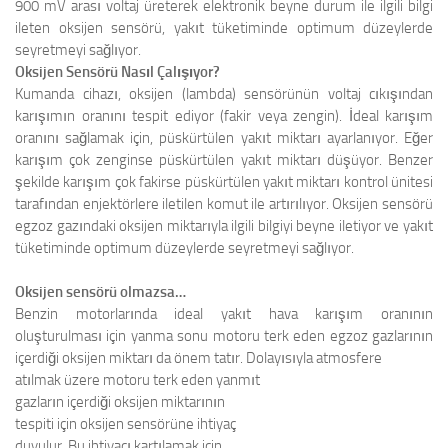
900 mV arası voltaj üreterek elektronik beyne durum ile ilgili bilgi
ileten oksijen sensörü, yakıt tüketiminde optimum düzeylerde
seyretmeyi sağlıyor.
Oksijen Sensörü Nasıl Çalışıyor?
Kumanda cihazı, oksijen (lambda) sensörünün voltaj cıkışından
karışımın oranını tespit ediyor (fakir veya zengin). İdeal karışım
oranını sağlamak için, püskürtülen yakıt miktarı ayarlanıyor. Eğer
karışım çok zenginse püskürtülen yakıt miktarı düşüyor. Benzer
şekilde karışım çok fakirse püskürtülen yakıt miktarı kontrol ünitesi
tarafından enjektörlere iletilen komut ile artırılıyor. Oksijen sensörü
egzoz gazındaki oksijen miktarıyla ilgili bilgiyi beyne iletiyor ve yakıt
tüketiminde optimum düzeylerde seyretmeyi sağlıyor.
Oksijen sensörü olmazsa…
Benzin motorlarında ideal yakıt hava karışım oranının
oluşturulması için yanma sonu motoru terk eden egzoz gazlarının
içerdiği oksijen miktarı da önem tatır. Dolayısıyla atmosfere
atılmak üzere motoru terk eden yanmıt
gazların içerdiği oksijen miktarının
tespiti için oksijen sensörüne ihtiyaç
duyulur. Bu ihtiyacı kartılamak için