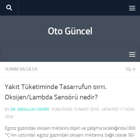
Skip to content
Oto Güncel
TEKNIK BILGILER
0
Yakıt Tüketiminde Tasarrufun sırrı.
Oksijen/Lambda Sensörü nedir?
BY
DR. ABDULLAH DEMİR
· PUBLISHED
15 MART 2010
· UPDATED
17 OCAK
2016
Egzoz gazındaki oksijen miktarını ölçen ve çalışma sıcaklığında (300
°C’nin üstünde) egzoz gazındaki oksijen miktarına bağlı olarak 50-