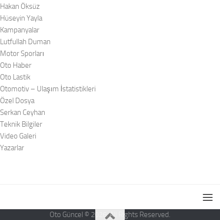
Hakan Öksüz
Hüseyin Yayla
Kampanyalar
Lutfullah Duman
Motor Sporları
Oto Haber
Oto Lastik
Otomotiv – Ulaşım İstatistikleri
Özel Dosya
Serkan Ceyhan
Teknik Bilgiler
Video Galeri
Yazarlar
Oto Güncel © 2026. All Rights Reserved.