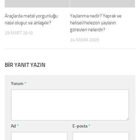
Araçlarda metal yorgunluğu
Yaylanma nedir? Yaprak ve
nasıl oluşur ve anlaşılır?
helisel/helezon yayların
görevleri nelerdir?
29 MART 2010
24 KASIM 2009
BIR YANIT YAZIN
Yorum
*
Ad
*
E-posta
*