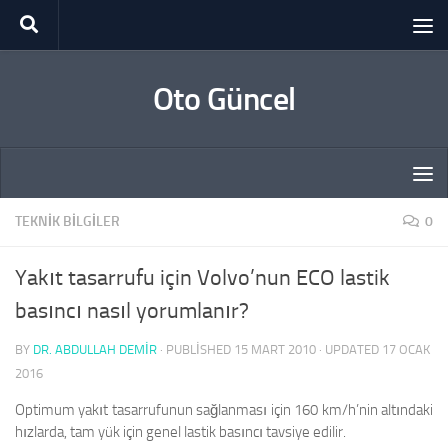
Skip to content
Oto Güncel
TEKNIK BILGILER
0
Yakıt tasarrufu için Volvo’nun ECO lastik
basıncı nasıl yorumlanır?
BY
DR. ABDULLAH DEMİR
· PUBLISHED
15 MART 2010
· UPDATED
17 OCAK
2016
Optimum yakıt tasarrufunun sağlanması için 160 km/h’nin altındaki
hızlarda, tam yük için genel lastik basıncı tavsiye edilir.