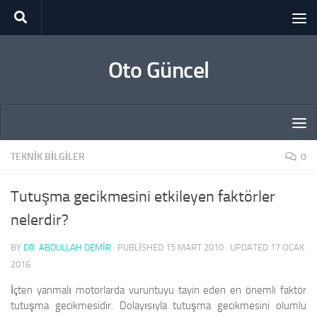
Skip to content
Oto Güncel
TEKNIK BILGILER
0
Tutuşma gecikmesini etkileyen faktörler
nelerdir?
BY
DR. ABDULLAH DEMİR
· PUBLISHED
15 MART 2010
· UPDATED
17 OCAK
2016
İçten yanmalı motorlarda vuruntuyu tayin eden en önemli faktör
tutuşma gecikmesidir. Dolayısıyla tutuşma gecikmesini olumlu