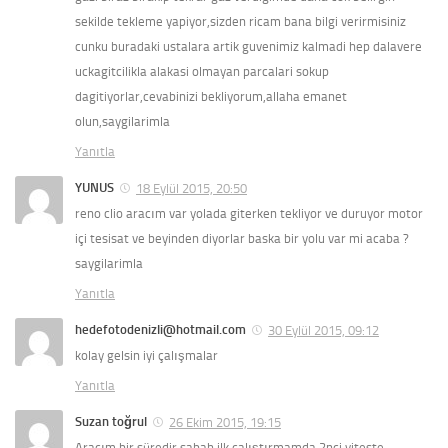
sekilde tekleme yapiyor,sizden ricam bana bilgi verirmisiniz
cunku buradaki ustalara artik guvenimiz kalmadi hep dalavere
uckagitcilikla alakasi olmayan parcalari sokup
dagitiyorlar,cevabinizi bekliyorum,allaha emanet
olun,saygilarimla
Yanıtla
YUNUS
18 Eylül 2015, 20:50
reno clio aracım var yolada giterken tekliyor ve duruyor motor
içi tesisat ve beyinden diyorlar baska bir yolu var mi acaba ?
saygilarimla
Yanıtla
hedefotodenizli@hotmail.com
30 Eylül 2015, 09:12
kolay gelsin iyi çalışmalar
Yanıtla
Suzan toğrul
26 Ekim 2015, 19:15
Aracım bir süredir sabah ilk çalıştırmamda 2nci viteste