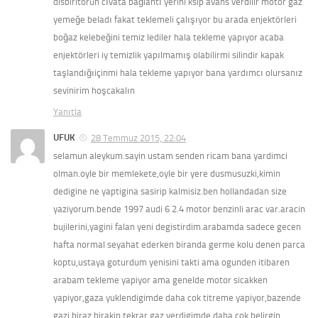
disbiritörün cıvata bağlantı yerini ksip avans verdilir motor gaz
yemeğe beladı fakat teklemeli çalışıyor bu arada enjektörleri
boğaz kelebeğini temiz lediler hala tekleme yapıyor acaba
enjektörleri iy temizlik yapılmamış olabilirmi silindir kapak
taşlandığıiçinmi hala tekleme yapıyor bana yardımcı olursanız
sevinirim hoşcakalın
Yanıtla
UFUK
28 Temmuz 2015, 22:04
selamun aleykum.sayin ustam senden ricam bana yardimci
olman.oyle bir memlekete,oyle bir yere dusmusuzki,kimin
dedigine ne yaptigina sasirip kalmisiz.ben hollandadan size
yaziyorum.bende 1997 audi 6 2.4 motor benzinli arac var.aracin
bujilerini,yagini falan yeni degistirdim.arabamda sadece gecen
hafta normal seyahat ederken biranda germe kolu denen parca
koptu,ustaya goturdum yenisini takti ama ogunden itibaren
arabam tekleme yapiyor ama genelde motor sicakken
yapiyor,gaza yuklendigimde daha cok titreme yapiyor,bazende
gazi biraz birakip tekrar gaz verdigimde daha cok belirgin