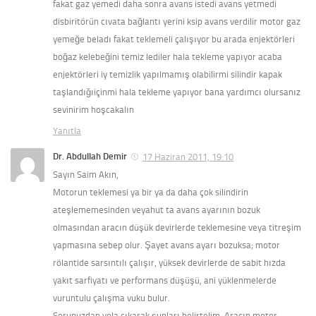
fakat gaz yemedi daha sonra avans istedi avans yetmedi
disbiritörün cıvata bağlantı yerini ksip avans verdilir motor gaz
yemeğe beladı fakat teklemeli çalışıyor bu arada enjektörleri
boğaz kelebeğini temiz lediler hala tekleme yapıyor acaba
enjektörleri iy temizlik yapılmamış olabilirmi silindir kapak
taşlandığıiçinmi hala tekleme yapıyor bana yardımcı olursanız
sevinirim hoşcakalın
Yanıtla
Dr. Abdullah Demir
17 Haziran 2011, 19:10
Sayın Saim Akın,
Motorun teklemesi ya bir ya da daha çok silindirin
ateşlememesinden veyahut ta avans ayarının bozuk
olmasından aracın düşük devirlerde teklemesine veya titreşim
yapmasına sebep olur. Şayet avans ayarı bozuksa; motor
rölantide sarsıntılı çalışır, yüksek devirlerde de sabit hızda
yakıt sarfiyatı ve performans düşüşü, ani yüklenmelerde
vuruntulu çalışma vuku bulur.
Sorunuzdan yola çıkarak şunları belirtelim. Aracın motor