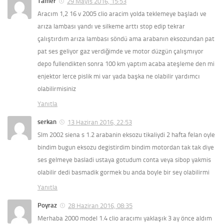
Tamer
29 Mayıs 2016, 15:53
Aracım 1,2 16 v 2005 clio aracim yolda teklemeye başladı ve
arıza lambası yandı ve silkeme arttı stop edip tekrar
çalıştırdım arıza lambası söndü ama arabanın eksozundan pat
pat ses geliyor gaz verdiğimde ve motor düzgün çalışmıyor
depo fullendikten sonra 100 km yaptım acaba ateşleme den mi
enjektor lerce pislik mi var yada başka ne olabilir yardımcı
olabilirmisiniz
Yanıtla
serkan
13 Haziran 2016, 22:53
Slm 2002 siena s 1.2 arabanin eksozu tikaliydi 2 hafta felan oyle
bindim bugun eksozu degistirdim bindim motordan tak tak diye
ses gelmeye basladi ustaya gotudum conta veya sibop yakmis
olabilir dedi basmadik gormek bu anda boyle bir sey olabilirmi
Yanıtla
Poyraz
28 Haziran 2016, 08:35
Merhaba 2000 model 1.4 clio aracımı yaklaşık 3 ay önce aldım