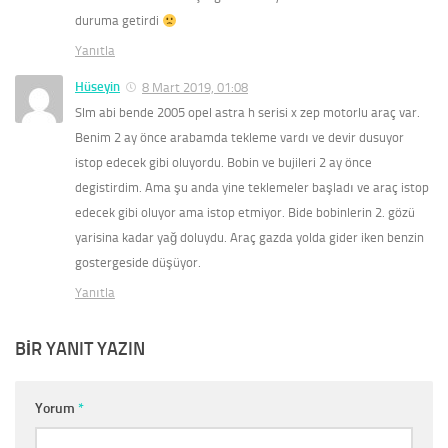
duruma getirdi
Yanıtla
Hüseyin
8 Mart 2019, 01:08
Slm abi bende 2005 opel astra h serisi x zep motorlu araç var.
Benim 2 ay önce arabamda tekleme vardı ve devir dusuyor
istop edecek gibi oluyordu. Bobin ve bujileri 2 ay önce
degistirdim. Ama şu anda yine teklemeler başladı ve araç istop
edecek gibi oluyor ama istop etmiyor. Bide bobinlerin 2. gözü
yarisina kadar yağ doluydu. Araç gazda yolda gider iken benzin
gostergeside düşüyor.
Yanıtla
BIR YANIT YAZIN
Yorum
*