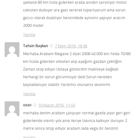
yaklasık 80 km hızla gıderken araba anıden sarsılıyor motor
cekısten duduyor ara gazı vererek toparlıyorum ama sorun
gecıcı olarak duzelıyor benzındede aynısını yapıyor aracım
2000 model
Yanıtla
Tahsin Baykan
7 Ekim 2016, 19:58
Merhaba.Arabam Megane 2 dizel 2008 40.000 km.Yolda 70/80
km hızda giderken vitesten alıp ayağımı gazdan çektiğim
Zaman stop ediyor.Ustaya gösterdim makineye bağladı
herhangi bir sorun görünmüyor dedi.Sorun nereden
kaynaklanıyor olabilir.Yardımcı olursanız sevinirim.
Yanıtla
ozan
10 Kasım 2016, 11:45
merhaba benim arabam çalışıyor normal gazda yiyor geri geri
giderkende sıkıntı yok ama ileriye takınca kalkıyor duruyor 2
metre sonra istop ediyor arabam lada vega dır benzinli
Yanıtla