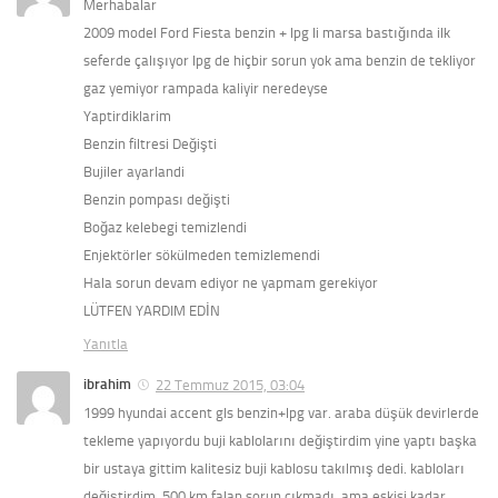
Merhabalar
2009 model Ford Fiesta benzin + lpg li marsa bastığında ilk
seferde çalışıyor lpg de hiçbir sorun yok ama benzin de tekliyor
gaz yemiyor rampada kaliyir neredeyse
Yaptirdiklarim
Benzin filtresi Değişti
Bujiler ayarlandi
Benzin pompası değişti
Boğaz kelebegi temizlendi
Enjektörler sökülmeden temizlemendi
Hala sorun devam ediyor ne yapmam gerekiyor
LÜTFEN YARDIM EDİN
Yanıtla
ibrahim
22 Temmuz 2015, 03:04
1999 hyundai accent gls benzin+lpg var. araba düşük devirlerde
tekleme yapıyordu buji kablolarını değiştirdim yine yaptı başka
bir ustaya gittim kalitesiz buji kablosu takılmış dedi. kabloları
değiştirdim. 500 km falan sorun çıkmadı. ama eskisi kadar