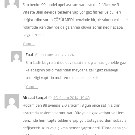
Slm benim 99 model opel astram var aracım 2. Vites ve 3.
Viteste 3bin devirde tekleme yapıyor gaz filtresi ve bujileri
değiştirdim sorun ÇÖZÜLMEDİ benzinde hiç bir sıkıntı yok bide
rolantide iken devirde dalgalanma oluyor sorun nedir acaba
saygılarımla
Yanıtla
Fuat
27 Ekim 2016, 23:24
Slm kadir bey.rolantide devirsaatinin oynamasi.genelde gaz
kelebeginin pis olmasindan meydana gelir.gaz kelebegi
temizligi yaptirin.muhtemelen duzelecektir.
Yanıtla
Ali suat tunçel
16 Kasım 2014, 19:48
Hocam ben 98 avensis 2.0 aracımı 3 gün önce satın aldım
aracımda tekleme sorunu var. Düz yolda gaz kesiyor ve Hem
benzinde hem tüpte tekleme yapıyor. Ustaya sordum sübaplar
değişecek uzun yola çıkma hemen yaptır dedi. Tüpte daha çok