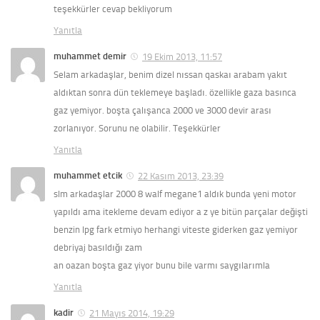
teşekkürler cevap bekliyorum
Yanıtla
muhammet demir
19 Ekim 2013, 11:57
Selam arkadaşlar, benim dizel nıssan qaskaı arabam yakıt
aldıktan sonra dün teklemeye başladı. özellikle gaza basınca
gaz yemiyor. boşta çalışanca 2000 ve 3000 devir arası
zorlanıyor. Sorunu ne olabilir. Teşekkürler
Yanıtla
muhammet etcik
22 Kasım 2013, 23:39
slm arkadaşlar 2000 8 walf megane1 aldık bunda yeni motor
yapıldı ama itekleme devam ediyor a z ye bitün parçalar değişti
benzin lpg fark etmiyo herhangi viteste giderken gaz yemiyor
debriyaj basıldığı zam
an oazan boşta gaz yiyor bunu bile varmı saygılarımla
Yanıtla
kadir
21 Mayıs 2014, 19:29