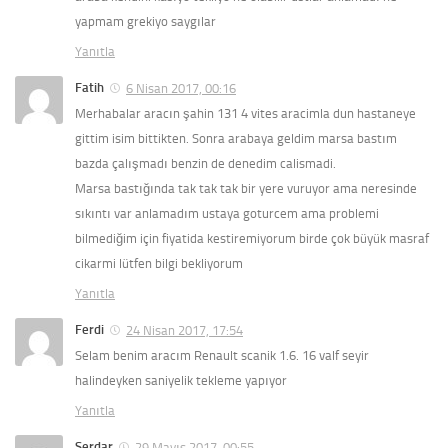
yapmam grekiyo saygılar
Yanıtla
Fatih
6 Nisan 2017, 00:16
Merhabalar aracın şahin 131 4 vites aracimla dun hastaneye
gittim isim bittikten. Sonra arabaya geldim marsa bastım
bazda çalışmadı benzin de denedim calismadi.
Marsa bastığında tak tak tak bir yere vuruyor ama neresinde
sıkıntı var anlamadım ustaya goturcem ama problemi
bilmediğim için fiyatida kestiremiyorum birde çok büyük masraf
cikarmi lütfen bilgi bekliyorum
Yanıtla
Ferdi
24 Nisan 2017, 17:54
Selam benim aracım Renault scanik 1.6. 16 valf seyir
halindeyken saniyelik tekleme yapıyor
Yanıtla
Serdar
29 Mayıs 2017, 00:55