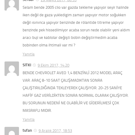
Selam bende 2005 clio var gazda tekleme yapıyor seyir halinde
iken değil de gaza yukledigim zaman yapıyor motor soğukken
değil ısınınca yapıyor benzinde de rölantide titreme yapıyor
benzinde pek hissedilmiyor acaba sorun nede olabilir yeni aldım
aracı buji ve kablolar değişti bobin değiştirmedim acaba
bobinden olma ihtimali var mi ?
Yanıtla
SITKI
9 Ekim 2017, 14:20
BENDE CHEVROLET AVEO 1,4 BENZİNLİ 2012 MODEL ARAÇ
VAR. ARAÇ 8-10 SAAT ÇALIŞMADIKTAN SONRA
ÇALIŞTIRILDIĞINDA TEKLEYEREK ÇALIŞIYOR. 20-25 SANİYE
HAFİF GAZ VERİLDİKTEN SONRA NORMAL OLARAK ÇALIŞIYOR.
BU SORUNUN NEDENİ NE OLABİLİR VE GİDERİLMESİ ÇOK
MASRAFLI MIDIR.
Yanıtla
tufan
9 Aralık 2017, 18:53