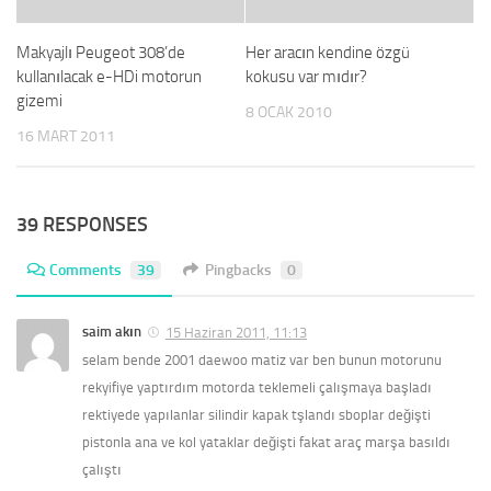
Makyajlı Peugeot 308’de
Her aracın kendine özgü
kullanılacak e-HDi motorun
kokusu var mıdır?
gizemi
8 OCAK 2010
16 MART 2011
39 RESPONSES
Comments
39
Pingbacks
0
saim akın
15 Haziran 2011, 11:13
selam bende 2001 daewoo matiz var ben bunun motorunu
rekyifiye yaptırdım motorda teklemeli çalışmaya başladı
rektiyede yapılanlar silindir kapak tşlandı sboplar değişti
pistonla ana ve kol yataklar değişti fakat araç marşa basıldı
çalıştı