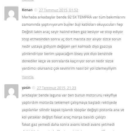
Kenan
27 Temmuz 2015, 01:52
Merhaba arkadaşlar bende 92 SX TEMPRA var tüm bakımlarını
zamanında yaptırıyorum bujiler buji kabloları okuyucuları hep
Değisti lakin araç seyir halind etken gaz kesiyor ve stop ediyor
stop etmesinden sonra uç dort marsta zor alıyor sizce sorun
nedir ustaya gidiyom değişen yeri kalmadı diyo gazciya
yönlendiriyor benim yapacağım bisey yok diyo benzinde
denediler keçe ve sonralarda kaçırıyor sorun nedir sizce
yardımcı olursanız çok sevinirim nasıl bir yol izlemeyiliyim
Yanıtla
yasin
27 Temmuz 2015, 21:23
arkdaşlar bende laguna var ben bunun motorunu rekyifiye
yaptırdım motorda teklemeli çalışmaya başladı rektiyede
yapılanlar silindir kapak tşlandı sboplar değişti pistonla ana ve
kol yataklar değişti fakat araç marşa basıldı çalıştı
fakat gaz yemedi daha sonra avans istedi avans yetmedi