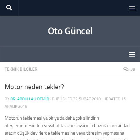
Skip to content
Oto Güncel
TEKNIK BILGILER
39
Motor neden tekler?
BY
DR. ABDULLAH DEMİR
· PUBLISHED
22 ŞUBAT 2010
· UPDATED
15
ARALIK 2016
Motorun teklemesi ya bir ya da daha çok silindirin
ateşlememesinden veyahut ta avans ayarının bozuk olmasından
aracın düşük devirlerde teklemesine veya titreşim yapmasına