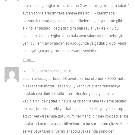
aracıma Lpg bağlattım. ortalama 2 ay sıkıntı çekmedim fakat 2
aydan sonra aracım tekelemeye başladı. ilk çalışmada
sarsıntılı çalışma gaza basınca silkeleme gaz yememe gibi
sıkıntılar başladı. değiştirdiğim buji sayısı yaklaşık 15 buji
kabloları 4 defa değişti ama hala aynı sıkıntıyı çekmekteyim.
yeni bujiler 1 ay olmadan söküldüğünde ya çatlak çıkıyor yada
simsiyah çıkıyor.yardımcı olursanız sevinirim
Yanıtla
sait
3 Haziran 2012, 19:19
selam arkadaşlar bede 98 toyota karina otomotik 2000 motor
bu arabanın motoru geçen yıl yıkandı ve araba teklemeye
başladı distribütörü söktü temizlediler yine aynı buji ve
kablolarını deyiştiler bir süre iyi idi sonra yine tekleme başladı
bu araç benzinde tekliyor hafif gazda çok tekliyor yolda stop
ediyor yetkili servise götürdüm her hangi bir şey yok dediler be
başlarından mı savdılar bilemiyorum bu sorunumu çözecek bir
servis veya tamırci varmı anadolu yakasında şimdiden