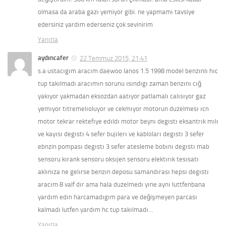
olmasa da araba gazı yemiyor gibi. ne yapmamı tavsiye
edersiniz yardım ederseniz çok sevinirim
Yanıtla
aydıncafer
22 Temmuz 2015, 21:41
s.a ustacıgım aracım daewoo lanos 1.5 1998 model benzınlı hıc
tup takılmadı aracımın sorunu ısındıgı zaman benzını cığ
yakıyor yakmadan eksozdan aatıyor patlamalı calısıyor gaz
yemıyor tıtremelıoluyor ve cekmıyor motorun duzelmesı ıcn
motor tekrar rektefıye edıldı motor beynı degıstı eksantrık mılı
ve kayısı degıstı 4 sefer bujılerı ve kabloları degıstı 3 sefer
ebnzin pompası degıstı 3 sefer atesleme bobını degıstı mab
sensoru kırank sensoru oksıjen sensoru elektırık tesısatı
aklınıza ne gelırse benzın deposu samandırası hepsı degıstı
aracım 8 valf dır ama hala duzelmedı yıne aynı luttfenbana
yardım edın harcamadıgım para ve değişmeyen parcası
kalmadı lutfen yardım hc tup takılmadı…
Yanıtla