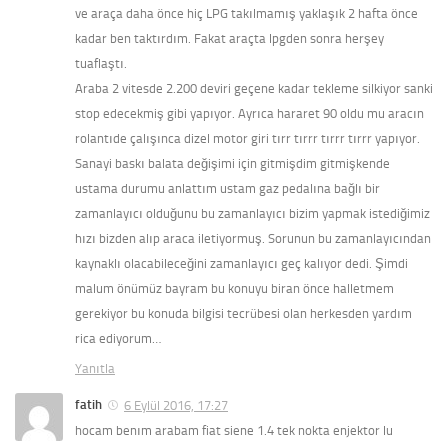
ve araça daha önce hiç LPG takılmamış yaklaşık 2 hafta önce
kadar ben taktırdım. Fakat araçta lpgden sonra herşey
tuaflaştı.
Araba 2 vitesde 2.200 deviri geçene kadar tekleme silkiyor sanki
stop edecekmiş gibi yapıyor. Ayrıca hararet 90 oldu mu aracın
rolantıde çalışınca dizel motor giri tırr tırrr tırrr tırrr yapıyor.
Sanayi baskı balata değişimi için gitmişdim gitmişkende
ustama durumu anlattım ustam gaz pedalına bağlı bir
zamanlayıcı olduğunu bu zamanlayıcı bizim yapmak istediğimiz
hızı bizden alıp araca iletiyormuş. Sorunun bu zamanlayıcından
kaynaklı olacabileceğini zamanlayıcı geç kalıyor dedi. Şimdi
malum önümüz bayram bu konuyu biran önce halletmem
gerekiyor bu konuda bilgisi tecrübesi olan herkesden yardım
rica ediyorum…
Yanıtla
fatih
6 Eylül 2016, 17:27
hocam benım arabam fiat siene 1.4 tek nokta enjektor lu