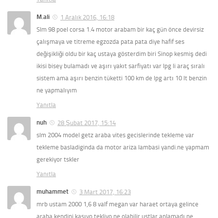
M.ali
1 Aralık 2016, 16:18
Slm 98 poel corsa 1.4 motor arabam bir kaç gün önce devirsiz
çalışmaya ve titreme egzozda pata pata diye hafif ses
değişikliği oldu bir kaç ustaya gösterdim biri Sinop kesmiş dedi
ikisi bisey bulamadı ve aşırı yakıt sarfiyatı var lpg li araç sıralı
sistem ama aşırı benzin tüketti 100 km de lpg artı 10 lt benzin
ne yapmalıyım
Yanıtla
nuh
28 Şubat 2017, 15:14
slm 2004 model getz araba vites gecislerinde tekleme var
tekleme basladiginda da motor ariza lambasi yandi.ne yapmam
gerekiyor tskler
Yanıtla
muhammet
3 Mart 2017, 16:23
mrb ustam 2000 1,6 8 valf megan var haraet ortaya gelince
araba kendini kasıyo tekliyo ne olabilir ustlar anlamadı ne