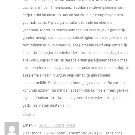
uzantılarını belirtmemişsiniz. Yapılan rektifiye işleminin sınır
değerlerini bilmiyorum. Ancak öncelikle bir kompresyon testi
yapmak lazım. Ayrıca şu konular üzerinde incelemeler
yapılmalı. Motorun benzin pompasının yeterli yakıt gönderip
göndermediği, sorunuzda da bahsettiğiniz üzere enjektörlerin
temizliğinin iyi olup olmadığı, ateşlemenin zayıf olup olmadığı
(enjektörlü araçlarda enjektörlerin kontrol edilmesi), buji tırnak
aralıkları, bujilerin kirlilik derecelerinin gereğinden fazla olması,
buji porseleninden kaynaklanan sorunların var olup olmadığı ve
ateşleme sırasının uygun olup olmadığı gibi konular
incelenmelidir. Başka spesifik konu[lar] da olabilir. Bu sorunu
konunun uzmanı tarafından spesifik olarak incelenmesi gerekir
diye düşünüyorum… Aracı en iyi yetkili servisler bilir. İyi bir
yetkili servisten destek alın…
Yanıtla
Erhan
20 Kasım 2011, 17:08
2001 model 1.4 RNİ benzili aracım var yaklaşık 1 sene önce