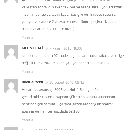
kalkıştan sonra yürürken tekliyor ve araba sarsılıyor. etraftaki
insanlar dönüp bakacak kadar ses çıkıyor. Sadece sabahları
yapıyor ve sadece 2 viteste yapıyor. Sonra geçiyor. Neden
olabilir? ( aracım 2007 clio dizel )
Yanıtla
MEHMET ALİ
7 Kasım 2015, 18:06
slm ustacım benim 97 model laguna var motor takozu ve tiriger
değişti ilk marşta tekleme yapıyor nedeni nedir acaba…
Yanıtla
Kadir düzenli
28 Şubat 2016, 09:12
Hocam bu avans işi 2003 benzinli 1.6 megan 2 dede
geçerlimidir tekleme yapıyor yüklenince araba abanmıyor
benzinde çok sarsıntılı çalşyor gazda araba yüklenmiyor
abanmıyor hafiften gazdada tekliyor
Yanıtla