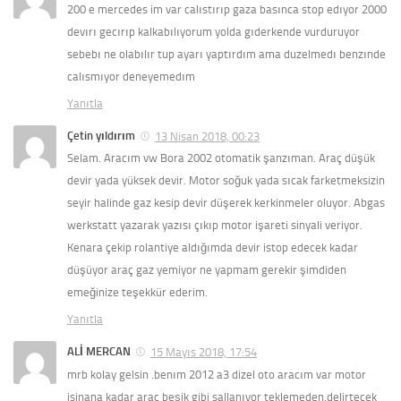
200 e mercedes im var calıstırıp gaza basınca stop edıyor 2000
devırı gecırıp kalkabılıyorum yolda gıderkende vurduruyor
sebebı ne olabılır tup ayarı yaptırdım ama duzelmedı benzınde
calısmıyor deneyemedım
Yanıtla
Çetin yıldırım
13 Nisan 2018, 00:23
Selam. Aracım vw Bora 2002 otomatik şanzıman. Araç düşük
devir yada yüksek devir. Motor soğuk yada sıcak farketmeksizin
seyir halinde gaz kesip devir düşerek kerkinmeler oluyor. Abgas
werkstatt yazarak yazısı çıkıp motor işareti sinyali veriyor.
Kenara çekip rolantiye aldığımda devir istop edecek kadar
düşüyor araç gaz yemiyor ne yapmam gerekir şimdiden
emeğinize teşekkür ederim.
Yanıtla
ALİ MERCAN
15 Mayıs 2018, 17:54
mrb kolay gelsin .benım 2012 a3 dizel oto aracım var motor
isinana kadar arac beşik gibi sallanıyor teklemeden.delirtecek