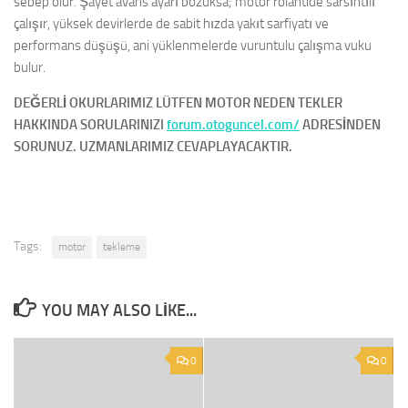
sebep olur. Şayet avans ayarı bozuksa; motor rölantide sarsıntılı
çalışır, yüksek devirlerde de sabit hızda yakıt sarfiyatı ve
performans düşüşü, ani yüklenmelerde vuruntulu çalışma vuku
bulur.
DEĞERLİ OKURLARIMIZ LÜTFEN MOTOR NEDEN TEKLER
HAKKINDA SORULARINIZI
forum.otoguncel.com/
ADRESİNDEN
SORUNUZ. UZMANLARIMIZ CEVAPLAYACAKTIR.
Tags:
motor
tekleme
YOU MAY ALSO LIKE...
0
0