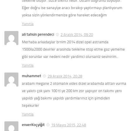
tekleme oluyor. Sizce sıkıntı nedir. Ustam doğrumu söylüyor.
Eğer doğru ise sanayiye aracı bırakıp yaptırmayı planlıyorum
yoksa sizin yönlendirmenize göre hareket edeceğim
Yanıtla
ali tahsin perendeci
2 Aralık 2014, 09:20
Merhaba arkadaşlar brnim 2014 dizel opel astramda
1500ila2000 devirler arasinda tekleme stop etme gaz yememe
gibi sorunlar var nedeni nedir yardimci olursaniz sevinirim..
Yanıtla
muhammet
29 Aralık 2014, 20:28
arabam megane 2 otomatık vides dızel arabamda alttan vurma
ve yakıtı çok yanı 100 tl ye 200 km zor yapıyor on takımı yenı
yapıldı yağ bakımı yapıldı yardımlarınız için şimdıden
teşekurler
Yanıtla
enverKoçyiğit
19 Mayıs 2015, 22:48