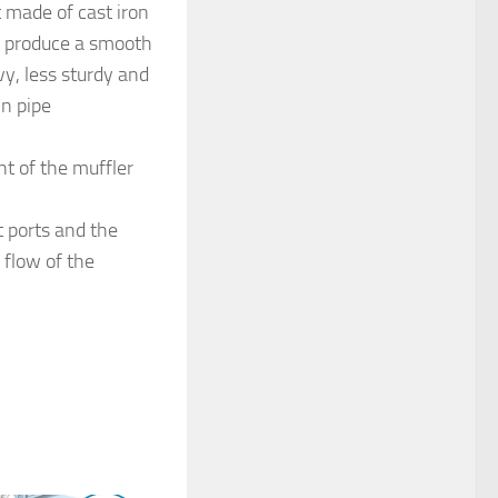
 made of cast iron
to produce a smooth
vy, less sturdy and
n pipe
t of the muffler
 ports and the
 flow of the