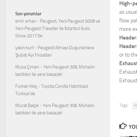
High-p
as usua
Son yorumlar
flow pa
emir orhan
-
Peugeot, Yeni Peugeot 5008 ve
more ex
Yeni Peugeot Traveller ile İstanbul Auto
Show 2017’de
Header
Header
yasin kurt
-
Peugeot Almayı Düşünenlere
or to th
Şubat Ayı Fırsatları
Exhaust
Musa Çimen
-
Yeni Peugeot 308, Michelin
Exhaust
lastikleri ile yere basacak!
Exhaust
Furkan Kılıç
-
Toyota Corolla Hatchback
Türkiye’de
Tags:
Murat Balçık
-
Yeni Peugeot 308, Michelin
H
lastikleri ile yere basacak!
YOU