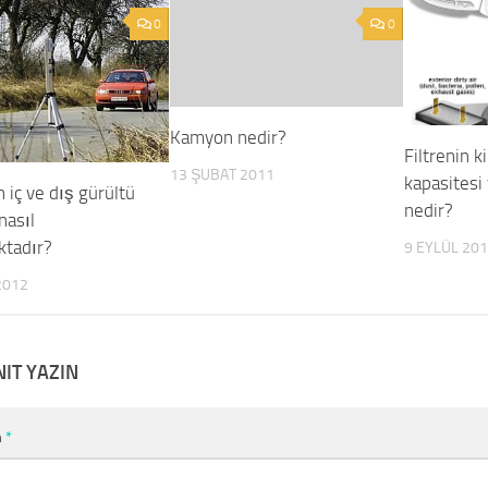
0
0
Kamyon nedir?
Filtrenin k
13 ŞUBAT 2011
kapasitesi v
n iç ve dış gürültü
nedir?
nasıl
ktadır?
9 EYLÜL 20
2012
NIT YAZIN
m
*