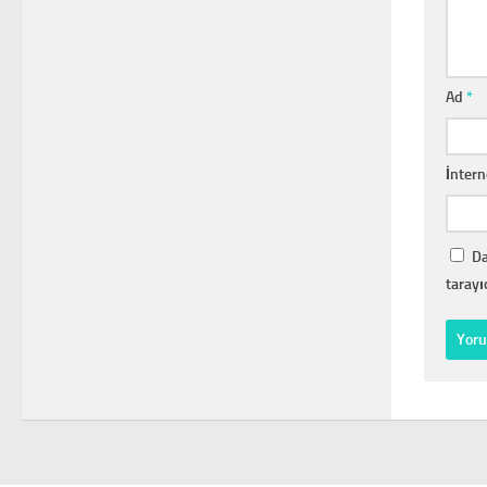
Ad
*
İntern
Da
tarayı