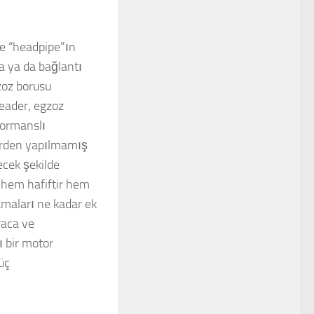
de “headpipe”ın
a ya da bağlantı
zoz borusu
header, egzoz
formanslı
irden yapılmamış
ecek şekilde
 hem hafiftir hem
maları ne kadar ek
raca ve
 bir motor
üç