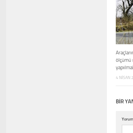
Araçları
ölçümü 
yapılma
4 NISAN 
BIR YA
Yoru