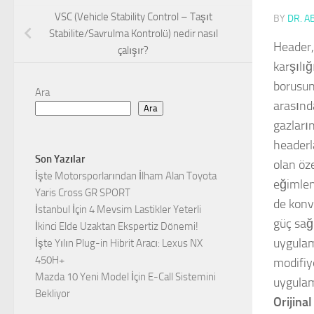
VSC (Vehicle Stability Control – Taşıt
BY
DR. A
Stabilite/Savrulma Kontrolü) nedir nasıl
Header,
çalışır?
karşılı
borusun
Ara
arasında
Ara
gazların
headerl
Son Yazılar
olan öze
İşte Motorsporlarından İlham Alan Toyota
eğimlen
Yaris Cross GR SPORT
de konv
İstanbul İçin 4 Mevsim Lastikler Yeterli
güç sağ
İkinci Elde Uzaktan Ekspertiz Dönemi!
uygulam
İşte Yılın Plug-in Hibrit Aracı: Lexus NX
450H+
modifiy
Mazda 10 Yeni Model İçin E-Call Sistemini
uygulam
Bekliyor
Orijina