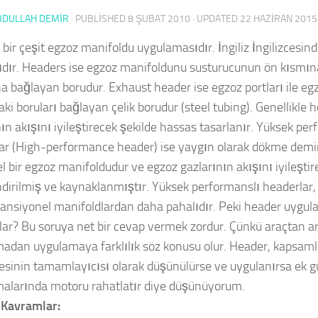
BDULLAH DEMİR
· PUBLISHED
8 ŞUBAT 2010
· UPDATED
22 HAZIRAN 2015
 bir çeşit egzoz manifoldu uygulamasıdır. İngiliz İngilizcesin
ğıdır. Headers ise egzoz manifoldunu susturucunun ön kısmın
a bağlayan borudur. Exhaust header ise egzoz portları ile eg
ki boruları bağlayan çelik borudur (steel tubing). Genellikle 
ın akışını iyileştirecek şekilde hassas tasarlanır. Yüksek per
ar (High-performance header) ise yaygın olarak dökme dem
l bir egzoz manifoldudur ve egzoz gazlarının akışını iyileştir
dirilmiş ve kaynaklanmıştır. Yüksek performanslı headerlar,
ansiyonel manifoldlardan daha pahalıdır. Peki header uygula
lar? Bu soruya net bir cevap vermek zordur. Çünkü araçtan a
adan uygulamaya farklılık söz konusu olur. Header, kapsamlı
esinin tamamlayıcısı olarak düşünülürse ve uygulanırsa ek g
alarında motoru rahatlatır diye düşünüyorum.
l Kavramlar: