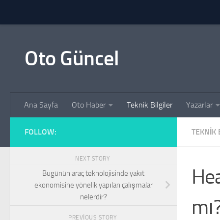
Skip to content
Oto Güncel
Ana Sayfa
Oto Haber
Teknik Bilgiler
Yazarlar
FOLLOW:
TEKNIK 
NEXT STORY
Hea
Bugünün araç teknolojisinde yakıt
ekonomisine yönelik yapılan çalışmalar
nelerdir?
mı
PREVIOUS STORY