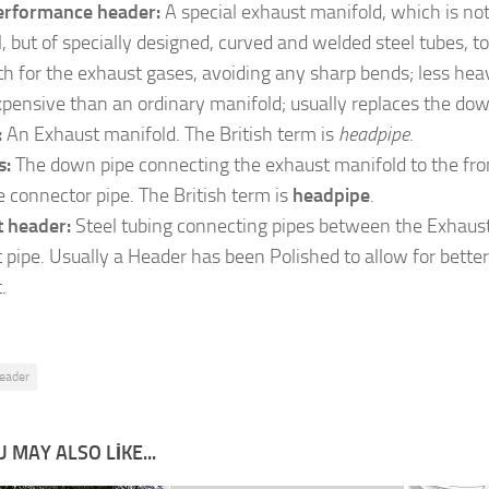
erformance header:
A special exhaust manifold, which is not
l, but of specially designed, curved and welded steel tubes, 
th for the exhaust gases, avoiding any sharp bends; less hea
pensive than an ordinary manifold; usually replaces the dow
:
An Exhaust manifold. The British term is
headpipe
.
s:
The down pipe connecting the exhaust manifold to the fron
e connector pipe. The British term is
headpipe
.
 header:
Steel tubing connecting pipes between the Exhaust
 pipe. Usually a Header has been Polished to allow for better
.
eader
 MAY ALSO LIKE...