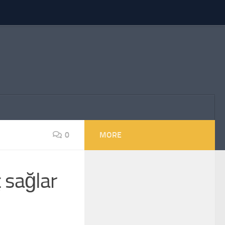
0
MORE
 sağlar