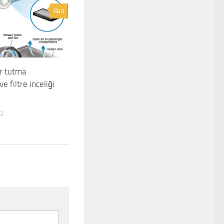
0
ir tutma
e filtre inceliği
12