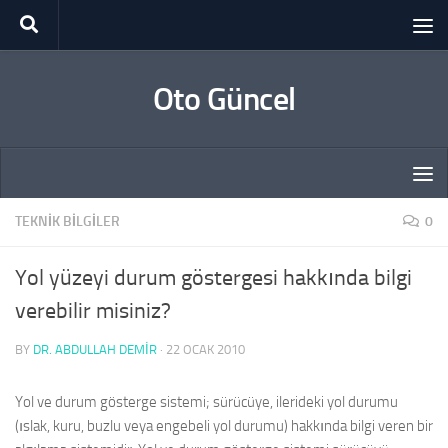
Skip to content
Oto Güncel
TEKNIK BILGILER
0
Yol yüzeyi durum göstergesi hakkında bilgi
verebilir misiniz?
BY
DR. ABDULLAH DEMİR
·
22 OCAK 2010
Yol ve durum gösterge sistemi; sürücüye, ilerideki yol durumu
(ıslak, kuru, buzlu veya engebeli yol durumu) hakkında bilgi veren bir