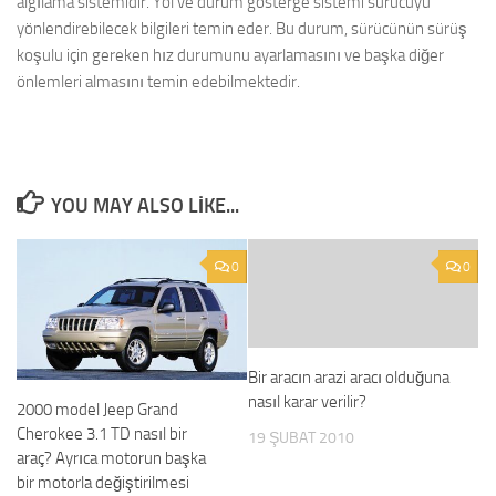
algılama sistemidir. Yol ve durum gösterge sistemi sürücüyü
yönlendirebilecek bilgileri temin eder. Bu durum, sürücünün sürüş
koşulu için gereken hız durumunu ayarlamasını ve başka diğer
önlemleri almasını temin edebilmektedir.
YOU MAY ALSO LIKE...
0
0
Bir aracın arazi aracı olduğuna
nasıl karar verilir?
2000 model Jeep Grand
Cherokee 3.1 TD nasıl bir
19 ŞUBAT 2010
araç? Ayrıca motorun başka
bir motorla değiştirilmesi