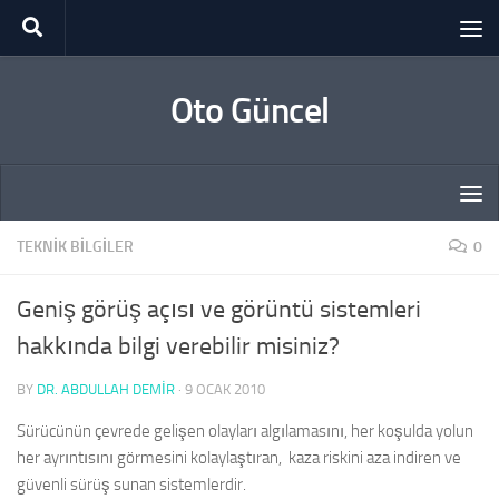
Skip to content
Oto Güncel
TEKNIK BILGILER
0
Geniş görüş açısı ve görüntü sistemleri
hakkında bilgi verebilir misiniz?
BY
DR. ABDULLAH DEMİR
·
9 OCAK 2010
Sürücünün çevrede gelişen olayları algılamasını, her koşulda yolun
her ayrıntısını görmesini kolaylaştıran, kaza riskini aza indiren ve
güvenli sürüş sunan sistemlerdir.