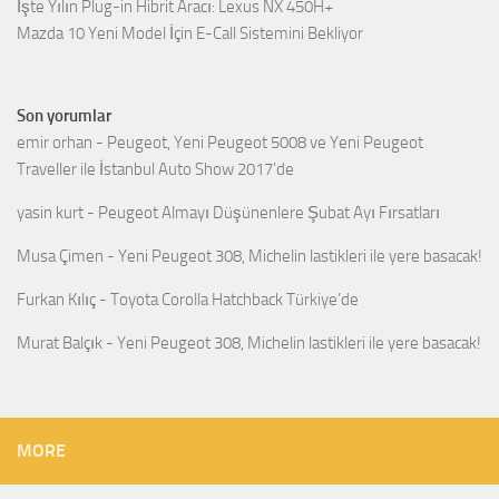
İşte Yılın Plug-in Hibrit Aracı: Lexus NX 450H+
Mazda 10 Yeni Model İçin E-Call Sistemini Bekliyor
Son yorumlar
emir orhan
-
Peugeot, Yeni Peugeot 5008 ve Yeni Peugeot
Traveller ile İstanbul Auto Show 2017’de
yasin kurt
-
Peugeot Almayı Düşünenlere Şubat Ayı Fırsatları
Musa Çimen
-
Yeni Peugeot 308, Michelin lastikleri ile yere basacak!
Furkan Kılıç
-
Toyota Corolla Hatchback Türkiye’de
Murat Balçık
-
Yeni Peugeot 308, Michelin lastikleri ile yere basacak!
MORE