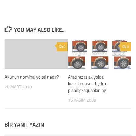
YOU MAY ALSO LIKE...
0
0
Akünün nominal voltaj nedir?
Aracınız ıslak yolda
kızaklaması – hydro-
28 MART 2010
planing/aquaplaning
16 KASIM 2009
BIR YANIT YAZIN