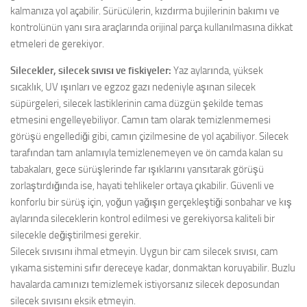
kalmanıza yol açabilir. Sürücülerin, kızdırma bujilerinin bakımı ve
kontrolünün yanı sıra araçlarında orijinal parça kullanılmasına dikkat
etmeleri de gerekiyor.
Silecekler, silecek sıvısı ve fiskiyeler:
Yaz aylarında, yüksek
sıcaklık, UV ışınları ve egzoz gazı nedeniyle aşınan silecek
süpürgeleri, silecek lastiklerinin cama düzgün şekilde temas
etmesini engelleyebiliyor. Camın tam olarak temizlenmemesi
görüşü engellediği gibi, camın çizilmesine de yol açabiliyor. Silecek
tarafından tam anlamıyla temizlenemeyen ve ön camda kalan su
tabakaları, gece sürüşlerinde far ışıklarını yansıtarak görüşü
zorlaştırdığında ise, hayati tehlikeler ortaya çıkabilir. Güvenli ve
konforlu bir sürüş için, yoğun yağışın gerçekleştiği sonbahar ve kış
aylarında sileceklerin kontrol edilmesi ve gerekiyorsa kaliteli bir
silecekle değiştirilmesi gerekir.
Silecek sıvısını ihmal etmeyin. Uygun bir cam silecek sıvısı, cam
yıkama sistemini sıfır dereceye kadar, donmaktan koruyabilir. Buzlu
havalarda camınızı temizlemek istiyorsanız silecek deposundan
silecek sıvısını eksik etmeyin.