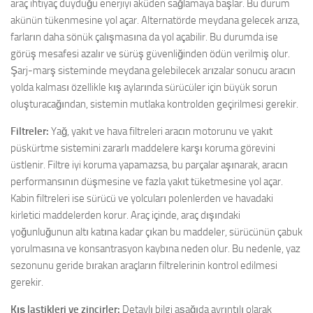
araç ihtiyaç duyduğu enerjiyi aküden sağlamaya başlar. Bu durum
akünün tükenmesine yol açar. Alternatörde meydana gelecek arıza,
farların daha sönük çalışmasına da yol açabilir. Bu durumda ise
görüş mesafesi azalır ve sürüş güvenliğinden ödün verilmiş olur.
Şarj-marş sisteminde meydana gelebilecek arızalar sonucu aracın
yolda kalması özellikle kış aylarında sürücüler için büyük sorun
oluşturacağından, sistemin mutlaka kontrolden geçirilmesi gerekir.
Filtreler:
Yağ, yakıt ve hava filtreleri aracın motorunu ve yakıt
püskürtme sistemini zararlı maddelere karşı koruma görevini
üstlenir. Filtre iyi koruma yapamazsa, bu parçalar aşınarak, aracın
performansının düşmesine ve fazla yakıt tüketmesine yol açar.
Kabin filtreleri ise sürücü ve yolcuları polenlerden ve havadaki
kirletici maddelerden korur. Araç içinde, araç dışındaki
yoğunluğunun altı katına kadar çıkan bu maddeler, sürücünün çabuk
yorulmasına ve konsantrasyon kaybına neden olur. Bu nedenle, yaz
sezonunu geride bırakan araçların filtrelerinin kontrol edilmesi
gerekir.
Kış lastikleri ve zincirler:
Detaylı bilgi aşağıda ayrıntılı olarak