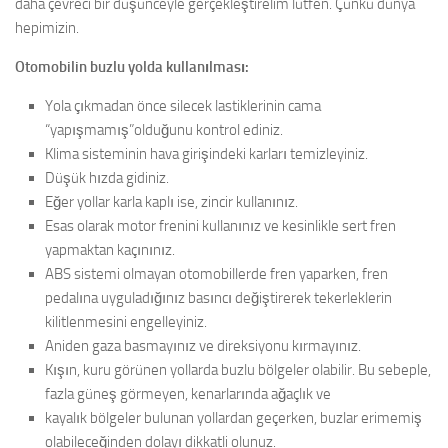
daha çevreci bir düşünceyle gerçekleştirelim lütfen. Çünkü dünya
hepimizin.
Otomobilin buzlu yolda kullanılması:
Yola çıkmadan önce silecek lastiklerinin cama
“yapışmamış”olduğunu kontrol ediniz.
Klima sisteminin hava girişindeki karları temizleyiniz.
Düşük hızda gidiniz.
Eğer yollar karla kaplı ise, zincir kullanınız.
Esas olarak motor frenini kullanınız ve kesinlikle sert fren
yapmaktan kaçınınız.
ABS sistemi olmayan otomobillerde fren yaparken, fren
pedalına uyguladığınız basıncı değiştirerek tekerleklerin
kilitlenmesini engelleyiniz.
Aniden gaza basmayınız ve direksiyonu kırmayınız.
Kışın, kuru görünen yollarda buzlu bölgeler olabilir. Bu sebeple,
fazla güneş görmeyen, kenarlarında ağaçlık ve
kayalık bölgeler bulunan yollardan geçerken, buzlar erimemiş
olabileceğinden dolayı dikkatli olunuz.