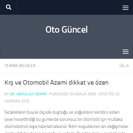
Skip to content
Oto Güncel
TEKNIK BILGILER
0
Kış ve Otomobil Azami dikkat ve özen
BY
DR. ABDULLAH DEMİR
· PUBLISHED
30 ARALIK 2009
· UPDATED
20
HAZIRAN 2015
Sıcaklıkların büyük ölçüde düştüğü ve soğukların kendini iyiden
iyiye hissettirdiği bu günlerde sorunsuz bir otomobil için mutlaka
otomobilinizi kışa hazırlamalısınız. İklim koşullarının ani değişmeler