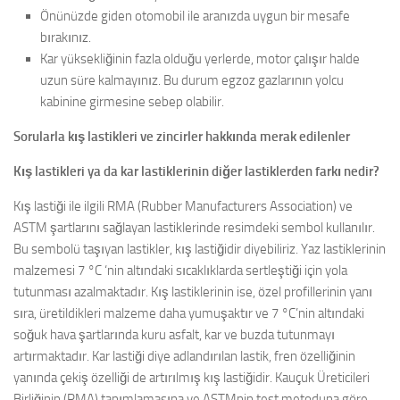
Önünüzde giden otomobil ile aranızda uygun bir mesafe
bırakınız.
Kar yüksekliğinin fazla olduğu yerlerde, motor çalışır halde
uzun süre kalmayınız. Bu durum egzoz gazlarının yolcu
kabinine girmesine sebep olabilir.
Sorularla kış lastikleri ve zincirler hakkında merak edilenler
Kış lastikleri ya da kar lastiklerinin diğer lastiklerden farkı nedir?
Kış lastiği ile ilgili RMA (Rubber Manufacturers Association) ve
ASTM şartlarını sağlayan lastiklerinde resimdeki sembol kullanılır.
Bu sembolü taşıyan lastikler, kış lastiğidir diyebiliriz. Yaz lastiklerinin
malzemesi 7 °C ‘nin altındaki sıcaklıklarda sertleştiği için yola
tutunması azalmaktadır. Kış lastiklerinin ise, özel profillerinin yanı
sıra, üretildikleri malzeme daha yumuşaktır ve 7 °C’nin altındaki
soğuk hava şartlarında kuru asfalt, kar ve buzda tutunmayı
artırmaktadır. Kar lastiği diye adlandırılan lastik, fren özelliğinin
yanında çekiş özelliği de artırılmış kış lastiğidir. Kauçuk Üreticileri
Birliğinin (RMA) tanımlamasına ve ASTMnin test metoduna göre