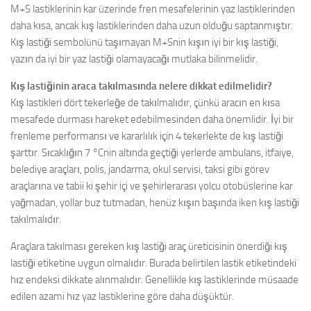
M+S lastiklerinin kar üzerinde fren mesafelerinin yaz lastiklerinden
daha kısa, ancak kış lastiklerinden daha uzun olduğu saptanmıştır.
Kış lastiği sembolünü taşımayan M+Snin kışın iyi bir kış lastiği,
yazın da iyi bir yaz lastiği olamayacağı mutlaka bilinmelidir.
Kış lastiğinin araca takılmasında nelere dikkat edilmelidir?
Kış lastikleri dört tekerleğe de takılmalıdır, çünkü aracın en kısa
mesafede durması hareket edebilmesinden daha önemlidir. İyi bir
frenleme performansı ve kararlılık için 4 tekerlekte de kış lastiği
şarttır. Sıcaklığın 7 °Cnin altında geçtiği yerlerde ambulans, itfaiye,
belediye araçları, polis, jandarma, okul servisi, taksi gibi görev
araçlarına ve tabii ki şehir içi ve şehirlerarası yolcu otobüslerine kar
yağmadan, yollar buz tutmadan, henüz kışın başında iken kış lastiği
takılmalıdır.
Araçlara takılması gereken kış lastiği araç üreticisinin önerdiği kış
lastiği etiketine uygun olmalıdır. Burada belirtilen lastik etiketindeki
hız endeksi dikkate alınmalıdır. Genellikle kış lastiklerinde müsaade
edilen azami hız yaz lastiklerine göre daha düşüktür.