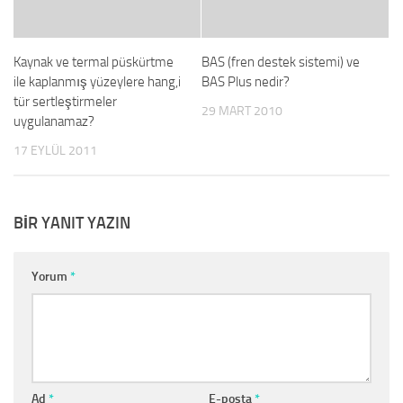
Kaynak ve termal püskürtme
BAS (fren destek sistemi) ve
ile kaplanmış yüzeylere hang,i
BAS Plus nedir?
tür sertleştirmeler
29 MART 2010
uygulanamaz?
17 EYLÜL 2011
BIR YANIT YAZIN
Yorum
*
Ad
*
E-posta
*