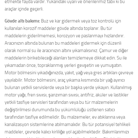
etmekte fayda vardır. Yukarıdaki uyarı ve önerilerimiz tabii ki bu
araçlar içinde geçerli.
Gövde altı bakımı:
Buz ve kar gidermek veya toz kontrolü için
kullanılan korozif maddeler gövde altında toplanır. Bu tür
maddelerin giderilmemesi, korozyon ve paslanmayı hızlandırır.
Aracınızın altında bulunan bu maddeleri gidermek için düzenli
olarak normal su ile aracınızın altını yıkamalısınız. Çamur ve diğer
maddelerin birikebileceği alanları temizlemeye dikkat edin. Su ile
yıkamadan önce, topraklanmış yerleri gevşetin ve yumuşatın.
Motor bölmesini yıkadığınızda, yakıt, yağ veya gres artıkları çevreye
yayılabilir. Motor bölmesini, araç yıkama kısmında bir yağ ayırıcı
bulunan yetkili servislerde veya bir başka yerde yıkayın. Kullanılmış
motor yağı, fren sıvısı, şanzıman sıvısı, antifriz, aküler ve lastikler
yetkili tasfiye servisleri tarafından veya bu tür malzemelerin
değiştirilmesi durumunda bu yükümlülüğü üstlenen satıcı
tarafından tasfiye edilmelidir. Bu malzemeler, ev atıklarına veya
kanalizasyon sistemlerine atılmamalıdır. Bu tür potansiyel tehlikeli
maddeler, çevrede kalıcı kirliliğe yol açabilmektedir. Bakımlarımızı