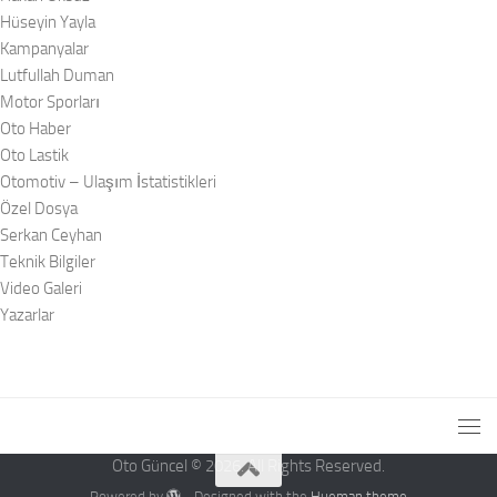
Hüseyin Yayla
Kampanyalar
Lutfullah Duman
Motor Sporları
Oto Haber
Oto Lastik
Otomotiv – Ulaşım İstatistikleri
Özel Dosya
Serkan Ceyhan
Teknik Bilgiler
Video Galeri
Yazarlar
Oto Güncel © 2026. All Rights Reserved.
Powered by
- Designed with the
Hueman theme