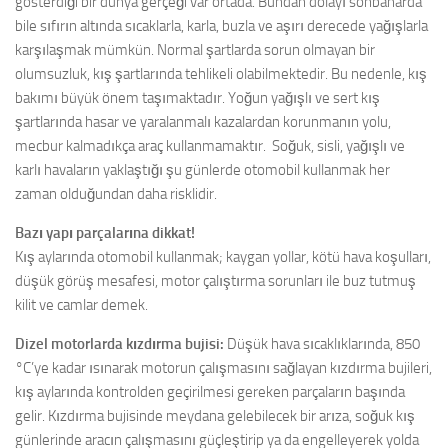
gösterdiği bir dünya gerçeği var ortada. Bundan dolayı sonbaharda
bile sıfırın altında sıcaklarla, karla, buzla ve aşırı derecede yağışlarla
karşılaşmak mümkün. Normal şartlarda sorun olmayan bir
olumsuzluk, kış şartlarında tehlikeli olabilmektedir. Bu nedenle, kış
bakımı büyük önem taşımaktadır. Yoğun yağışlı ve sert kış
şartlarında hasar ve yaralanmalı kazalardan korunmanın yolu,
mecbur kalmadıkça araç kullanmamaktır. Soğuk, sisli, yağışlı ve
karlı havaların yaklaştığı şu günlerde otomobil kullanmak her
zaman olduğundan daha risklidir.
Bazı yapı parçalarına dikkat!
Kış aylarında otomobil kullanmak; kaygan yollar, kötü hava koşulları,
düşük görüş mesafesi, motor çalıştırma sorunları ile buz tutmuş
kilit ve camlar demek.
Dizel motorlarda kızdırma bujisi:
Düşük hava sıcaklıklarında, 850
°C’ye kadar ısınarak motorun çalışmasını sağlayan kızdırma bujileri,
kış aylarında kontrolden geçirilmesi gereken parçaların başında
gelir. Kızdırma bujisinde meydana gelebilecek bir arıza, soğuk kış
günlerinde aracın çalışmasını güçleştirip ya da engelleyerek yolda