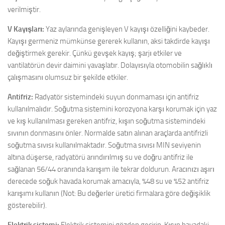
verilmiştir.
V Kayışları:
Yaz aylarında genişleyen V kayışı özelliğini kaybeder.
Kayışı germeniz mümkünse gererek kullanın, aksi takdirde kayışı
değiştirmek gerekir. Çünkü gevşek kayış; şarjı etkiler ve
vantilatörün devir daimini yavaşlatır. Dolayısıyla otomobilin sağlıklı
çalışmasını olumsuz bir şekilde etkiler.
Antifriz:
Radyatör sistemindeki suyun donmaması için antifriz
kullanılmalıdır. Soğutma sistemini korozyona karşı korumak için yaz
ve kış kullanılması gereken antifriz, kışın soğutma sistemindeki
sıvının donmasını önler. Normalde satın alınan araçlarda antifrizli
soğutma sıvısı kullanılmaktadır. Soğutma sıvısı MIN seviyenin
altına düşerse, radyatörü arındırılmış su ve doğru antifriz ile
sağlanan 56/44 oranında karışım ile tekrar doldurun. Aracınızı aşırı
derecede soğuk havada korumak amacıyla, %48 su ve %52 antifriz
karışımı kullanın (Not: Bu değerler üretici firmalara göre değişiklik
gösterebilir).