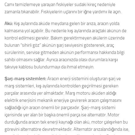
Camı temizlemeye yarayan fıskiyeler sudaki kireç nedeniyle
zamanla tıkanabilir. Fıskiyelerin uçlarını bir iğne yardımı ile açın.
Akü:
Kış aylarında aküde meydana gelen bir arıza, aracın yolda
kalmasına yol açabilir. Bu nedenle kış aylarında araçtaki akünün de
kontrol edilmesi gerekir. Bakım gerektirmeyen akülerin üzerinde
bulunan “sihirli göz” akünün şarj seviyesini göstererek, araç
sürülerinin, servise gitmeden akünün performansı hakkında bilgi
sahibi olmasını sağlar. Ayrıca aracınızda olası durumlara karşı
takviye kablosu bulundurmayı da ihmal etmeyin.
Şarj-marş sistemleri:
Aracın enerji sistemini oluşturan şarj ve
marş sistemleri, kış aylarında kontrolden geçirilmesi gereken
parçalar arasında yer almaktadır. Marş motoru aküden aldığı
elektrik enerjisini mekanik enerjiye çevirerek aracın çalışmasını
sağladığı için aracın önemli bir parçasıdır. Şarj-marş sistemi
içerisinde yer alan bir başka önemli parça ise alternatör. Motor
durduğunda aracın tek enerji kaynağı olan akü, motor çalışırken bu
görevini alternatöre devretmektedir. Alternatör arızalandığında ise,