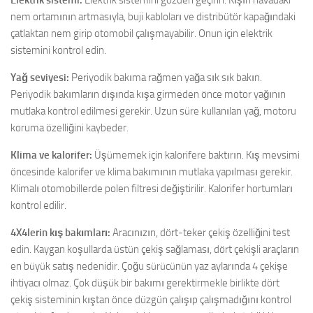
Elektrik sistemi:
Elektrik sistemini gözden geçirin. Kışın havadaki
nem ortamının artmasıyla, buji kabloları ve distribütör kapağındaki
çatlaktan nem girip otomobil çalışmayabilir. Onun için elektrik
sistemini kontrol edin.
Yağ seviyesi:
Periyodik bakıma rağmen yağa sık sık bakın.
Periyodik bakımların dışında kışa girmeden önce motor yağının
mutlaka kontrol edilmesi gerekir. Uzun süre kullanılan yağ, motoru
koruma özelliğini kaybeder.
Klima ve kalorifer:
Üşümemek için kalorifere baktırın. Kış mevsimi
öncesinde kalorifer ve klima bakımının mutlaka yapılması gerekir.
Klimalı otomobillerde polen filtresi değiştirilir. Kalorifer hortumları
kontrol edilir.
4X4lerin kış bakımları:
Aracınızın, dört-teker çekiş özelliğini test
edin. Kaygan koşullarda üstün çekiş sağlaması, dört çekişli araçların
en büyük satış nedenidir. Çoğu sürücünün yaz aylarında 4 çekişe
ihtiyacı olmaz. Çok düşük bir bakımı gerektirmekle birlikte dört
çekiş sisteminin kıştan önce düzgün çalışıp çalışmadığını kontrol