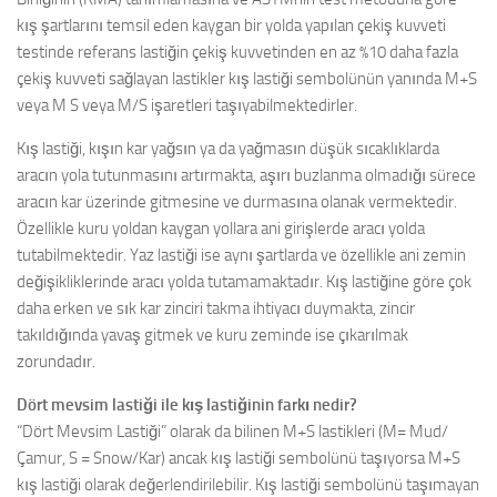
kış şartlarını temsil eden kaygan bir yolda yapılan çekiş kuvveti
testinde referans lastiğin çekiş kuvvetinden en az %10 daha fazla
çekiş kuvveti sağlayan lastikler kış lastiği sembolünün yanında M+S
veya M S veya M/S işaretleri taşıyabilmektedirler.
Kış lastiği, kışın kar yağsın ya da yağmasın düşük sıcaklıklarda
aracın yola tutunmasını artırmakta, aşırı buzlanma olmadığı sürece
aracın kar üzerinde gitmesine ve durmasına olanak vermektedir.
Özellikle kuru yoldan kaygan yollara ani girişlerde aracı yolda
tutabilmektedir. Yaz lastiği ise aynı şartlarda ve özellikle ani zemin
değişikliklerinde aracı yolda tutamamaktadır. Kış lastiğine göre çok
daha erken ve sık kar zinciri takma ihtiyacı duymakta, zincir
takıldığında yavaş gitmek ve kuru zeminde ise çıkarılmak
zorundadır.
Dört mevsim lastiği ile kış lastiğinin farkı nedir?
“Dört Mevsim Lastiği” olarak da bilinen M+S lastikleri (M= Mud/
Çamur, S = Snow/Kar) ancak kış lastiği sembolünü taşıyorsa M+S
kış lastiği olarak değerlendirilebilir. Kış lastiği sembolünü taşımayan