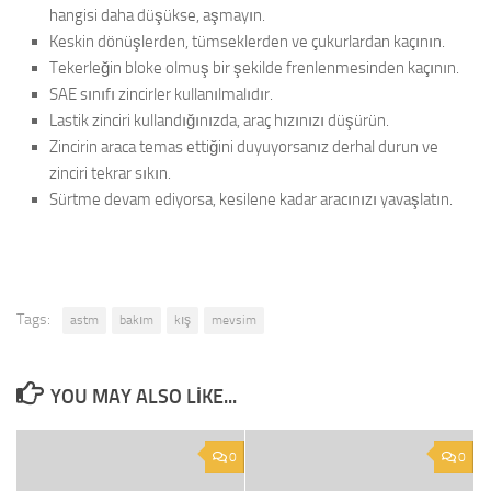
hangisi daha düşükse, aşmayın.
Keskin dönüşlerden, tümseklerden ve çukurlardan kaçının.
Tekerleğin bloke olmuş bir şekilde frenlenmesinden kaçının.
SAE sınıfı zincirler kullanılmalıdır.
Lastik zinciri kullandığınızda, araç hızınızı düşürün.
Zincirin araca temas ettiğini duyuyorsanız derhal durun ve
zinciri tekrar sıkın.
Sürtme devam ediyorsa, kesilene kadar aracınızı yavaşlatın.
Tags:
astm
bakım
kış
mevsim
YOU MAY ALSO LIKE...
0
0