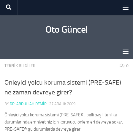
Skip to content
Oto Güncel
TEKNIK BILGILER
0
Önleyici yolcu koruma sistemi (PRE-SAFE)
ne zaman devreye girer?
BY
DR. ABDULLAH DEMİR
·
27 ARALIK 2009
Önleyici yolcu koruma sistemi (PRE-SAFE®), belli başlı tehlike
durumlarında emniyetiniz için koruyucu önlemleri devreye sokar.
PRE-SAFE® şu durumlarda devreye girer;