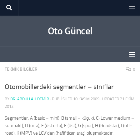
Skip to content
Oto Güncel
TEKNIK BILGILER
0
Otomobillerdeki segmentler – sınıflar
BY
DR. ABDULLAH DEMİR
· PUBLISHED
10 KASIM 2009
· UPDATED
21 EKIM
2012
Segmentler; A (basic – mini), B (small – küçük), C (Lower medium –
kompakt), D (orta), E (üst orta), F (üst), G (spor), H (Roadstar), I (off-
road), K (MPV) ve LCV’den (hafif ticari araç) oluşmaktadır.