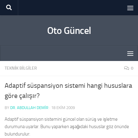
Skip to content
Oto Güncel
TEKNIK BILGILER
0
Adaptif süspansiyon sistemi hangi hususlara
göre çalışır?
BY
DR. ABDULLAH DEMİR
·
18 EKIM 2009
Adaptif süspansiyon sistemini güncel olan sürüş ve işletme
durumuna uyarlar. Bunu yaparken aşağıdaki hususlar göz önünde
bulundurulur: