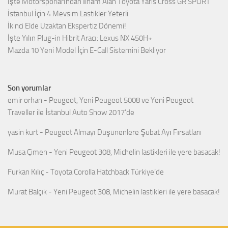
İşte Motorsporlarından İlham Alan Toyota Yaris Cross GR SPORT
İstanbul İçin 4 Mevsim Lastikler Yeterli
İkinci Elde Uzaktan Ekspertiz Dönemi!
İşte Yılın Plug-in Hibrit Aracı: Lexus NX 450H+
Mazda 10 Yeni Model İçin E-Call Sistemini Bekliyor
Son yorumlar
emir orhan
-
Peugeot, Yeni Peugeot 5008 ve Yeni Peugeot
Traveller ile İstanbul Auto Show 2017’de
yasin kurt
-
Peugeot Almayı Düşünenlere Şubat Ayı Fırsatları
Musa Çimen
-
Yeni Peugeot 308, Michelin lastikleri ile yere basacak!
Furkan Kılıç
-
Toyota Corolla Hatchback Türkiye’de
Murat Balçık
-
Yeni Peugeot 308, Michelin lastikleri ile yere basacak!