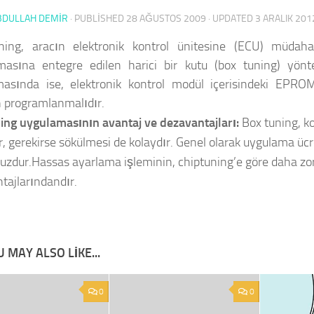
BDULLAH DEMİR
· PUBLISHED
28 AĞUSTOS 2009
· UPDATED
3 ARALIK 201
ning, aracın elektronik kontrol ünitesine (ECU) müdaha
masına entegre edilen harici bir kutu (box tuning) yönt
asında ise, elektronik kontrol modül içerisindeki EPROM
 programlanmalıdır.
ing uygulamasının avantaj ve dezavantajları:
Box tuning, k
lir, gerekirse sökülmesi de kolaydır. Genel olarak uygulama üc
uzdur.Hassas ayarlama işleminin, chiptuning’e göre daha zo
tajlarındandır.
 MAY ALSO LIKE...
0
0