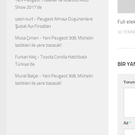
Show 2017’de
yasin kurt
-
Peugeot Almayı Düşünenlere
Full elek
Şubat Ayı Fırsatları
30 TEMM
Musa Çimen
-
Yeni Peugeot 308, Michelin
lastikleri ile yere basacak!
Furkan Kılıç
-
Toyota Corolla Hatchback
BIR YA
Türkiye’de
Murat Balçık
-
Yeni Peugeot 308, Michelin
Yoru
lastikleri ile yere basacak!
Ad
*