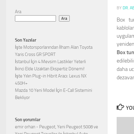
BY
DR. A
Ara
Ara
Box tu
kablola
uygulam
Son Yazılar
yeniden
İşte Motorsporlarından İlham Alan Toyota
Box tun
Yaris Cross GR SPORT
edilebi
İstanbul İçin 4 Mevsim Lastikler Yeterli
daha uc
İkinci Elde Uzaktan Ekspertiz Dönemi!
İşte Yılın Plug-in Hibrit Aracı: Lexus NX
dezavan
450H+
Mazda 10 Yeni Model İçin E-Call Sistemini
Bekliyor
YOU
Son yorumlar
emir orhan
-
Peugeot, Yeni Peugeot 5008 ve
Yeni Peugeot Traveller ile İstanbul Auto