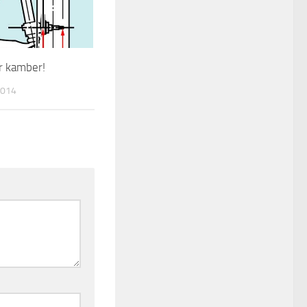
r kamber!
2014