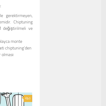
2
le gerektirmeyen,
emidir. Chiptuning
 değiştirilmeli ve
olayca monte
reti chiptuning’den
r olması
0