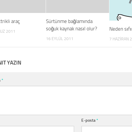
trikli araç
Sürtünme bağlamında
soğuk kaynak nasıl olur?
Neden sıfı
UZ 2011
16 EYLÜL 2011
7 HAZIRAN 
NIT YAZIN
m
*
E-posta
*