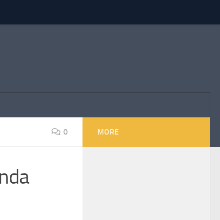
0
MORE
ında