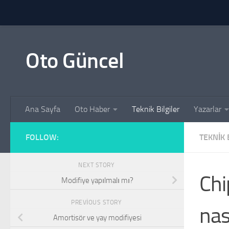
Skip to content
Oto Güncel
Ana Sayfa
Oto Haber
Teknik Bilgiler
Yazarlar
FOLLOW:
TEKNIK 
NEXT STORY
Chi
Modifiye yapılmalı mı?
PREVIOUS STORY
nas
Amortisör ve yay modifiyesi