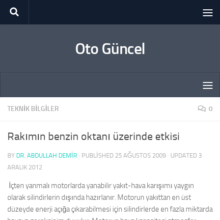
Skip to content
Oto Güncel
TEKNIK BILGILER
0
Rakımın benzin oktanı üzerinde etkisi
BY
DR. ABDULLAH DEMİR
· PUBLISHED
25 AĞUSTOS 2009
· UPDATED
3
ARALIK 2012
İçten yanmalı motorlarda yanabilir yakıt-hava karışımı yaygın
olarak silindirlerin dışında hazırlanır. Motorun yakıttan en üst
düzeyde enerji açığa çıkarabilmesi için silindirlerde en fazla miktarda