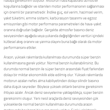
havaya gereksinim duyulur. Motorun hava kapasitesi atmosfer
koşullarına bağlıdır ve istenilen motor performansının sağlanması
için önemli bir parametredir. İndike güç, ısıl verim, hacimsel verim,
yakıt tüketimi, emme sistemi, karbürasyon tasarımı ve egzoz
emisyonları gibi motor performansı parametreleri de hava-yakıt
oranına doğrudan bağlıdır. Gerçekte atmosfer basıncı deniz
seviyesinden aşağıda veya yukarıda değiştiğinden ventüri içindeki
kütlesel akış oranını ve yanma olayını buna bağlı olarak da motor
performansını etkiler.
Aracın, yüksek rakımlarda kullanılması durumunda süper benzin
kullanılmasına gerek yoktur. Normal benzin kullanabilirsiniz. Bu
durumda normal benzin ile süper benzin arasındaki fiyat farkından
dolayı bir miktar ekonomiklik elde edilmiş olur. Yüksek rakımlarda
motorun azalan nefes alma kabiliyetinden dolayı silindir basıncı
daha düşük seyreder. Böylece yüksek oktanlı benzine gereksinim
ihtiyacı azalır. Ancak deniz seviyelerine yaklaşıldıkça, süper benzin
gereksinimi oluşur. Yeni nesil araçlarda deniz seviyesinden çok
yükseklerde normal benzin kullanılması durumunda aracın