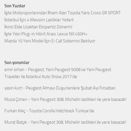
Son Yazılar
İşte Motorsporlarından İlham Alan Toyota Yaris Cross GR SPORT
İstanbul İçin 4 Mevsim Lastikler Yeterli
İkinci Elde Uzaktan Ekspertiz Dönemi!
İşte Yılın Plug-in Hibrit Aracı: Lexus NX 450H+
Mazda 10 Yeni Model İçin E-Call Sistemini Bekliyor
Son yorumlar
emir orhan
-
Peugeot, Yeni Peugeot 5008 ve Yeni Peugeot
Traveller ile İstanbul Auto Show 2017’de
yasin kurt
-
Peugeot Almayı Düşünenlere Şubat Ayı Fırsatları
Musa Çimen
-
Yeni Peugeot 308, Michelin lastikleri ile yere basacak!
Furkan Kılıç
-
Toyota Corolla Hatchback Türkiye’de
Murat Balçık
-
Yeni Peugeot 308, Michelin lastikleri ile yere basacak!