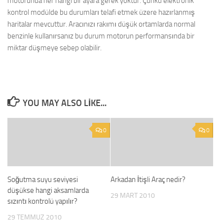
motorunda her hangi bir ayara gerek yoktur. Çünkü elektronik
kontrol modülde bu durumları telafi etmek üzere hazırlanmış
haritalar mevcuttur. Aracınızı rakımı düşük ortamlarda normal
benzinle kullanırsanız bu durum motorun performansında bir
miktar düşmeye sebep olabilir.
YOU MAY ALSO LIKE...
0
0
Soğutma suyu seviyesi
Arkadan İtişli Araç nedir?
düşükse hangi aksamlarda
29 MART 2010
sızıntı kontrolü yapılır?
29 TEMMUZ 2010