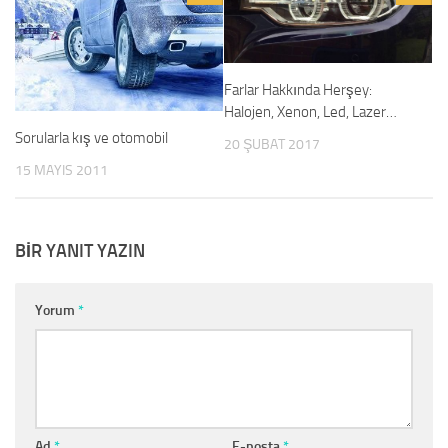
Farlar Hakkında Herşey:
Halojen, Xenon, Led, Lazer…
Sorularla kış ve otomobil
20 ŞUBAT 2017
15 MAYIS 2011
BIR YANIT YAZIN
Yorum
*
Ad
*
E-posta
*