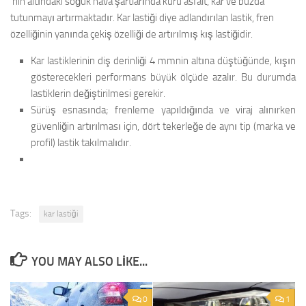
‘nin altındaki soğuk hava şartlarında kuru asfalt, kar ve buzda
tutunmayı artırmaktadır. Kar lastiği diye adlandırılan lastik, fren
özelliğinin yanında çekiş özelliği de artırılmış kış lastiğidir.
Kar lastiklerinin diş derinliği 4 mmnin altına düştüğünde, kışın
gösterecekleri performans büyük ölçüde azalır. Bu durumda
lastiklerin değiştirilmesi gerekir.
Sürüş esnasında; frenleme yapıldığında ve viraj alınırken
güvenliğin artırılması için, dört tekerleğe de aynı tip (marka ve
profil) lastik takılmalıdır.
Tags:
kar lastiği
YOU MAY ALSO LIKE...
0
1