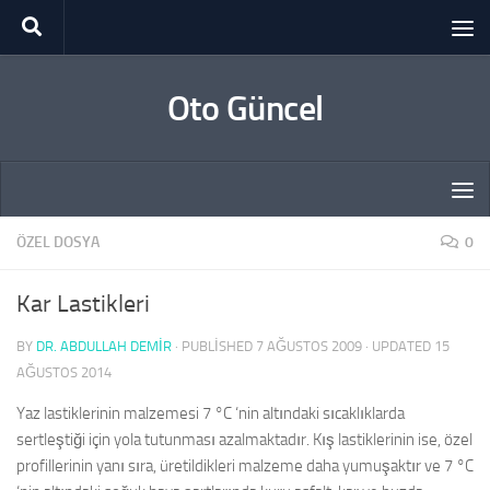
Skip to content
Oto Güncel
ÖZEL DOSYA
0
Kar Lastikleri
BY
DR. ABDULLAH DEMİR
· PUBLISHED
7 AĞUSTOS 2009
· UPDATED
15
AĞUSTOS 2014
Yaz lastiklerinin malzemesi 7 °C ‘nin altındaki sıcaklıklarda
sertleştiği için yola tutunması azalmaktadır. Kış lastiklerinin ise, özel
profillerinin yanı sıra, üretildikleri malzeme daha yumuşaktır ve 7 °C