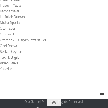
Hüseyin Yayla
Kampanyalar
Lutfullah Duman
Motor Sporları
Oto Haber
Oto Lastik
Otomotiv – Ulaşım İstatistikleri
Özel Dosya
Serkan Ceyhan
Teknik Bilgiler
Video Galeri
Yazarlar
Oto Güncel © 2026. All Rights Reserved.