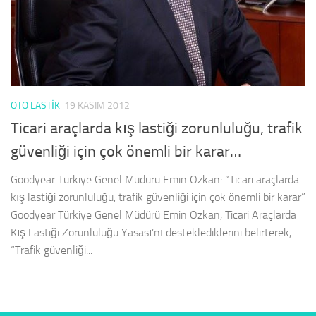
OTO LASTIK
19 KASIM 2012
Ticari araçlarda kış lastiği zorunluluğu, trafik
güvenliği için çok önemli bir karar…
Goodyear Türkiye Genel Müdürü Emin Özkan: “Ticari araçlarda
kış lastiği zorunluluğu, trafik güvenliği için çok önemli bir karar”
Goodyear Türkiye Genel Müdürü Emin Özkan, Ticari Araçlarda
Kış Lastiği Zorunluluğu Yasası’nı desteklediklerini belirterek,
“Trafik güvenliği...