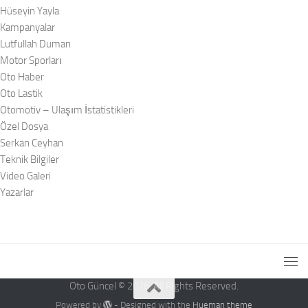
Hüseyin Yayla
Kampanyalar
Lutfullah Duman
Motor Sporları
Oto Haber
Oto Lastik
Otomotiv – Ulaşım İstatistikleri
Özel Dosya
Serkan Ceyhan
Teknik Bilgiler
Video Galeri
Yazarlar
Oto Güncel © 2026. All Rights Reserved.
Powered by
- Designed with the
Hueman theme