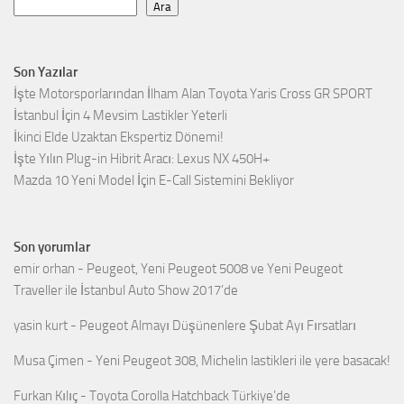
Ara
Son Yazılar
İşte Motorsporlarından İlham Alan Toyota Yaris Cross GR SPORT
İstanbul İçin 4 Mevsim Lastikler Yeterli
İkinci Elde Uzaktan Ekspertiz Dönemi!
İşte Yılın Plug-in Hibrit Aracı: Lexus NX 450H+
Mazda 10 Yeni Model İçin E-Call Sistemini Bekliyor
Son yorumlar
emir orhan
-
Peugeot, Yeni Peugeot 5008 ve Yeni Peugeot
Traveller ile İstanbul Auto Show 2017’de
yasin kurt
-
Peugeot Almayı Düşünenlere Şubat Ayı Fırsatları
Musa Çimen
-
Yeni Peugeot 308, Michelin lastikleri ile yere basacak!
Furkan Kılıç
-
Toyota Corolla Hatchback Türkiye’de