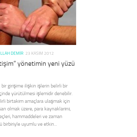
ULLAH DEMIR
23 KASIM 2012
tişim” yönetimin yeni yüzü
ir girişime ilişkin işlerin belirli bir
çinde yürütülmesi işlemidir denebilir.
lirli birtakım amaçlara ulaşmak için
san olmak üzere, para kaynaklarını,
eçleri, hammaddeleri ve zaman
 birbiriyle uyumlu ve etkin...