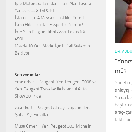
İşte Motorsporlarından İlham Alan Toyota
Yaris Cross GR SPORT
İstanbul İçin 4 Mevsim Lastikler Yeterli
İkinci Elde Uzaktan Ekspertiz Dönemi!
İşte Yılın Plug-in Hibrit Aracı: Lexus NX
450H+
Mazda 10 Yeni Model İçin E-Call Sistemini
DR. ABD
Bekliyor
“Yöne
mü?
Son yorumlar
emir orhan
-
Peugeot, Yeni Peugeot 5008 ve
Yönetim, b
Yeni Peugeot Traveller ile İstanbul Auto
anlayış i
Show 2017’de
Ya da be
başta in
yasin kurt
-
Peugeot Almayı Düşünenlere
araç-ger
Şubat Ayı Fırsatları
faktörünü
Musa Çimen
-
Yeni Peugeot 308, Michelin