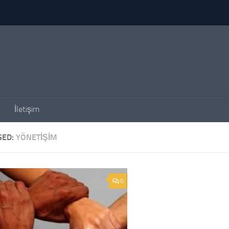
İletişim
GED:
YÖNETIŞIM
0