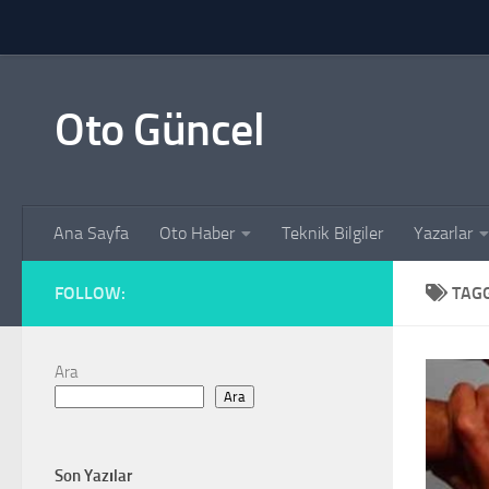
Skip to content
Oto Güncel
Ana Sayfa
Oto Haber
Teknik Bilgiler
Yazarlar
FOLLOW:
TAG
Ara
Ara
Son Yazılar