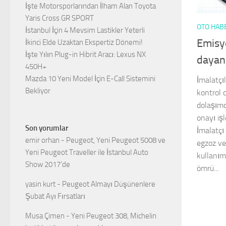
İşte Motorsporlarından İlham Alan Toyota
Yaris Cross GR SPORT
OTO HAB
İstanbul İçin 4 Mevsim Lastikler Yeterli
Emisyo
İkinci Elde Uzaktan Ekspertiz Dönemi!
İşte Yılın Plug-in Hibrit Aracı: Lexus NX
dayanı
450H+
Mazda 10 Yeni Model İçin E-Call Sistemini
İmalatçıl
Bekliyor
kontrol c
dolaşımd
onayı işl
Son yorumlar
İmalatçı 
emir orhan
-
Peugeot, Yeni Peugeot 5008 ve
egzoz ve
Yeni Peugeot Traveller ile İstanbul Auto
kullanım
Show 2017’de
ömrü...
yasin kurt
-
Peugeot Almayı Düşünenlere
Şubat Ayı Fırsatları
Musa Çimen
-
Yeni Peugeot 308, Michelin