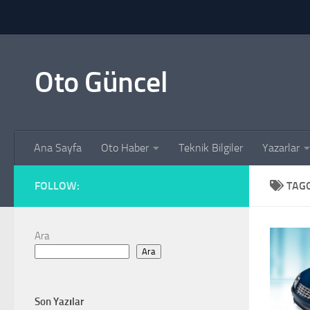
Skip to content
Oto Güncel
Ana Sayfa
Oto Haber
Teknik Bilgiler
Yazarlar
FOLLOW:
TAG
Ara
Ara
Son Yazılar