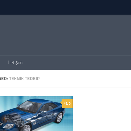
İletişim
GED:
TEKNIK TEDBIR
0