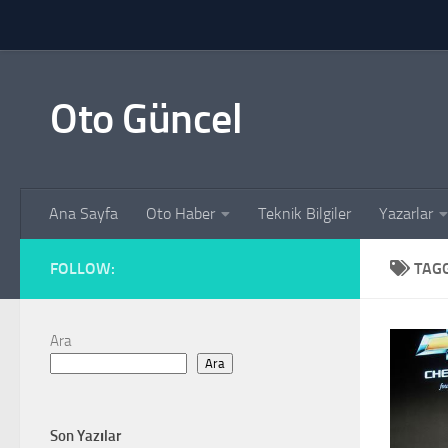
Skip to content
Oto Güncel
Ana Sayfa
Oto Haber
Teknik Bilgiler
Yazarlar
FOLLOW:
TAG
Ara
Ara
Son Yazılar