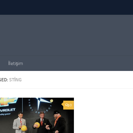
İletişim
GED:
STING
0