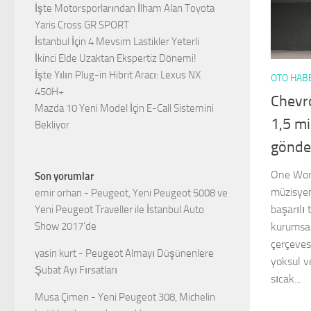
İşte Motorsporlarından İlham Alan Toyota
Yaris Cross GR SPORT
İstanbul İçin 4 Mevsim Lastikler Yeterli
İkinci Elde Uzaktan Ekspertiz Dönemi!
İşte Yılın Plug-in Hibrit Aracı: Lexus NX
OTO HAB
450H+
Chevro
Mazda 10 Yeni Model İçin E-Call Sistemini
1,5 mi
Bekliyor
gönde
One Worl
Son yorumlar
müzisyen
emir orhan
-
Peugeot, Yeni Peugeot 5008 ve
başarılı
Yeni Peugeot Traveller ile İstanbul Auto
kurumsal
Show 2017’de
çerçeves
yasin kurt
-
Peugeot Almayı Düşünenlere
yoksul ve
Şubat Ayı Fırsatları
sıcak...
Musa Çimen
-
Yeni Peugeot 308, Michelin