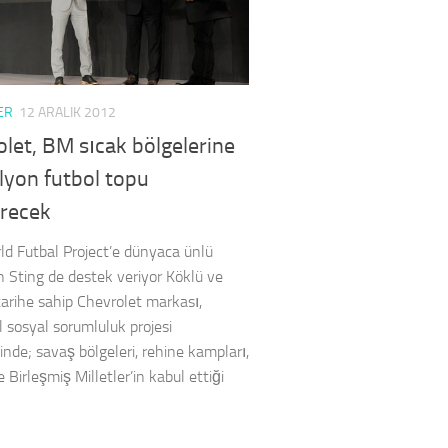
ER
12 ARALIK 2012
let, BM sıcak bölgelerine
lyon futbol topu
recek
d Futbal Project’e dünyaca ünlü
 Sting de destek veriyor Köklü ve
 tarihe sahip Chevrolet markası,
 sosyal sorumluluk projesi
inde; savaş bölgeleri, rehine kampları,
 Birleşmiş Milletler’in kabul ettiği