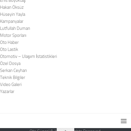
Enis Büyüktaş
Hakan Öksüz
Hüseyin Yayla
Kampanyalar
Lutfullah Duman
Motor Sporları
Oto Haber
Oto Lastik
Otomotiv – Ulaşım İstatistikleri
Özel Dosya
Serkan Ceyhan
Teknik Bilgiler
Video Galeri
Yazarlar