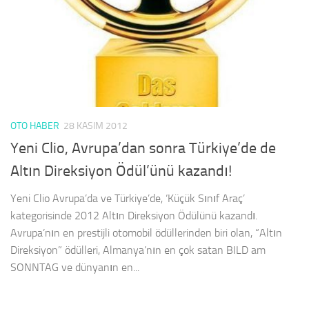
OTO HABER
28 KASIM 2012
Yeni Clio, Avrupa’dan sonra Türkiye’de de
Altın Direksiyon Ödül’ünü kazandı!
Yeni Clio Avrupa’da ve Türkiye’de, ‘Küçük Sınıf Araç’
kategorisinde 2012 Altın Direksiyon Ödülünü kazandı.
Avrupa’nın en prestijli otomobil ödüllerinden biri olan, “Altın
Direksiyon” ödülleri, Almanya’nın en çok satan BILD am
SONNTAG ve dünyanın en...