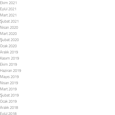
Ekim 2021
Eylül 2021
Mart 2021
Şubat 2021
Nisan 2020
Mart 2020
Şubat 2020
Ocak 2020
Aralık 2019
Kasım 2019
Ekim 2019
Haziran 2019
Mayıs 2019
Nisan 2019
Mart 2019
Şubat 2019
Ocak 2019
Aralık 2018
Eylül 2018