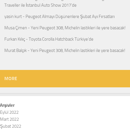
Traveller ile İstanbul Auto Show 2017’de
yasin kurt
-
Peugeot Almayı Düşünenlere Şubat Ayı Fırsatları
Musa Çimen
-
Yeni Peugeot 308, Michelin lastikleri ile yere basacak!
Furkan Kılıç
-
Toyota Corolla Hatchback Türkiye’de
Murat Balçık
-
Yeni Peugeot 308, Michelin lastikleri ile yere basacak!
MORE
Arşivler
Eylül 2022
Mart 2022
Şubat 2022