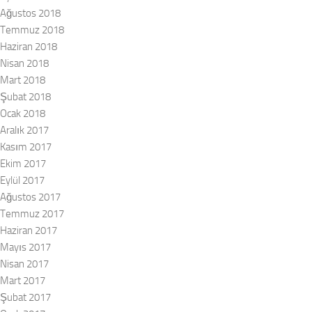
Ağustos 2018
Temmuz 2018
Haziran 2018
Nisan 2018
Mart 2018
Şubat 2018
Ocak 2018
Aralık 2017
Kasım 2017
Ekim 2017
Eylül 2017
Ağustos 2017
Temmuz 2017
Haziran 2017
Mayıs 2017
Nisan 2017
Mart 2017
Şubat 2017