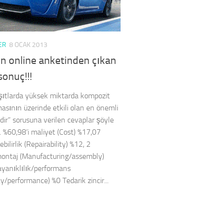
ER
8 OCAK 2013
n online anketinden çıkan
sonuç!!!
şıtlarda yüksek miktarda kompozit
masının üzerinde etkili olan en önemli
dir” sorusuna verilen cevaplar şöyle
ı. %60,98’i maliyet (Cost) %17,07
ebilirlik (Repairability) %12, 2
ontaj (Manufacturing/assembly)
yanıklılık/performans
ty/performance) %0 Tedarik zincir...