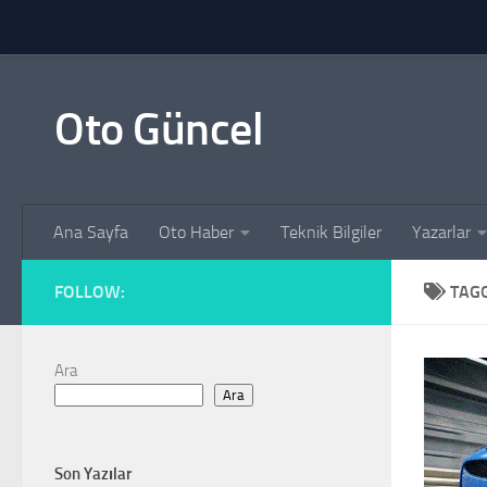
Skip to content
Oto Güncel
Ana Sayfa
Oto Haber
Teknik Bilgiler
Yazarlar
FOLLOW:
TAG
Ara
Ara
Son Yazılar