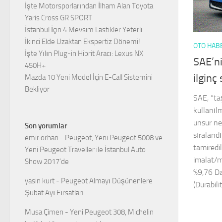
İşte Motorsporlarından İlham Alan Toyota
Yaris Cross GR SPORT
İstanbul İçin 4 Mevsim Lastikler Yeterli
İkinci Elde Uzaktan Ekspertiz Dönemi!
OTO HAB
İşte Yılın Plug-in Hibrit Aracı: Lexus NX
SAE’ni
450H+
ilginç 
Mazda 10 Yeni Model İçin E-Call Sistemini
Bekliyor
SAE, “ta
kullanıl
unsur ne
Son yorumlar
sıraland
emir orhan
-
Peugeot, Yeni Peugeot 5008 ve
tamiredil
Yeni Peugeot Traveller ile İstanbul Auto
imalat/m
Show 2017’de
%9,76 Da
yasin kurt
-
Peugeot Almayı Düşünenlere
(Durabili
Şubat Ayı Fırsatları
Musa Çimen
-
Yeni Peugeot 308, Michelin