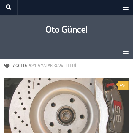
Skip to content
Oto Güncel
TAGGED:
POYRA YATAK KUVVETLERI
0