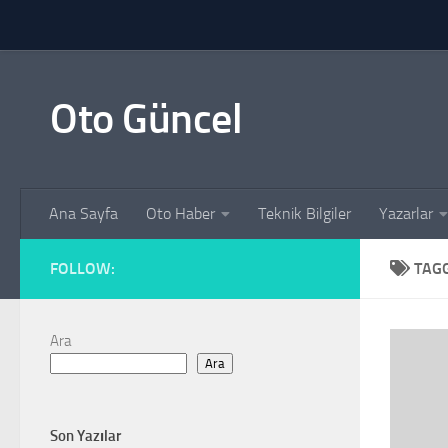
Skip to content
Oto Güncel
Ana Sayfa
Oto Haber
Teknik Bilgiler
Yazarlar
FOLLOW:
TAG
Ara
Ara
Son Yazılar