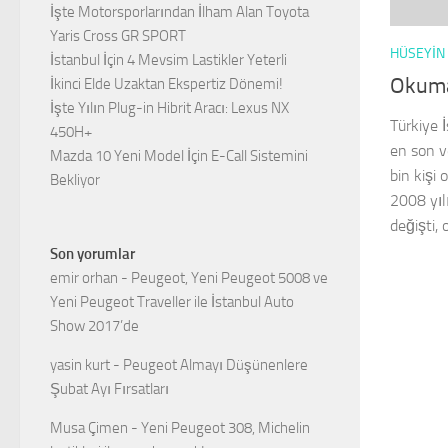
İşte Motorsporlarından İlham Alan Toyota
Yaris Cross GR SPORT
HÜSEYIN
İstanbul İçin 4 Mevsim Lastikler Yeterli
Okuma
İkinci Elde Uzaktan Ekspertiz Dönemi!
İşte Yılın Plug-in Hibrit Aracı: Lexus NX
Türkiye 
450H+
en son v
Mazda 10 Yeni Model İçin E-Call Sistemini
bin kişi
Bekliyor
2008 yıl
değişti, 
Son yorumlar
emir orhan
-
Peugeot, Yeni Peugeot 5008 ve
Yeni Peugeot Traveller ile İstanbul Auto
Show 2017’de
yasin kurt
-
Peugeot Almayı Düşünenlere
Şubat Ayı Fırsatları
Musa Çimen
-
Yeni Peugeot 308, Michelin