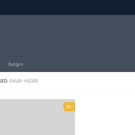
İletişim
GED:
OKUR-YAZAR
1