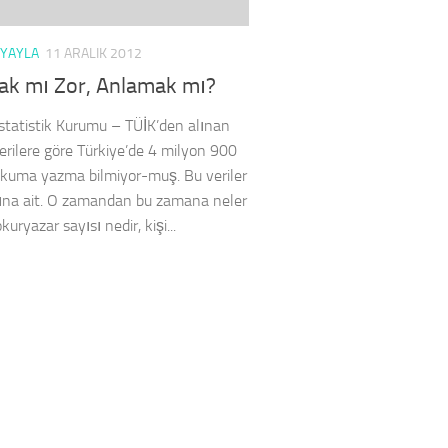
 YAYLA
11 ARALIK 2012
k mı Zor, Anlamak mı?
İstatistik Kurumu – TÜİK’den alınan
erilere göre Türkiye’de 4 milyon 900
 okuma yazma bilmiyor-muş. Bu veriler
ına ait. O zamandan bu zamana neler
okuryazar sayısı nedir, kişi...