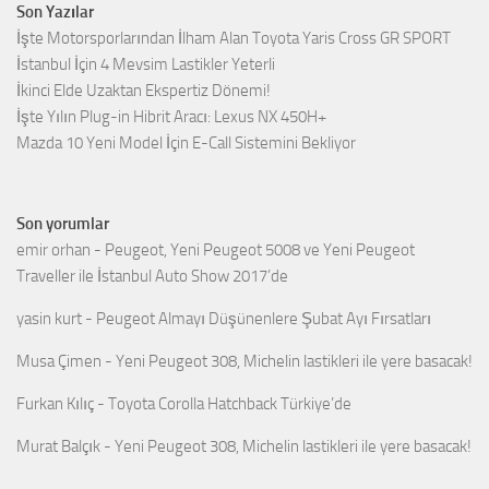
Son Yazılar
İşte Motorsporlarından İlham Alan Toyota Yaris Cross GR SPORT
İstanbul İçin 4 Mevsim Lastikler Yeterli
İkinci Elde Uzaktan Ekspertiz Dönemi!
İşte Yılın Plug-in Hibrit Aracı: Lexus NX 450H+
Mazda 10 Yeni Model İçin E-Call Sistemini Bekliyor
Son yorumlar
emir orhan
-
Peugeot, Yeni Peugeot 5008 ve Yeni Peugeot
Traveller ile İstanbul Auto Show 2017’de
yasin kurt
-
Peugeot Almayı Düşünenlere Şubat Ayı Fırsatları
Musa Çimen
-
Yeni Peugeot 308, Michelin lastikleri ile yere basacak!
Furkan Kılıç
-
Toyota Corolla Hatchback Türkiye’de
Murat Balçık
-
Yeni Peugeot 308, Michelin lastikleri ile yere basacak!