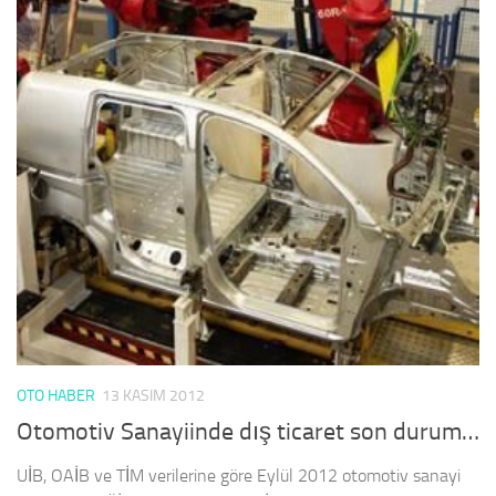
OTO HABER
13 KASIM 2012
Otomotiv Sanayiinde dış ticaret son durum…
UİB, OAİB ve TİM verilerine göre Eylül 2012 otomotiv sanayi