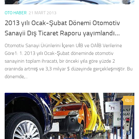
OTO HABER
21 MART 2013
2013 yılı Ocak-Şubat Dönemi Otomotiv
Sanayii Dış Ticaret Raporu yayımlandı…
Otomotiv Sanayi Ürünlerini İçeren UİB ve OAİB Verilerine
Göre1: 1. 2013 yılı Ocak-Şubat döneminde otomotiv
sanayinin toplam ihracatı, bir önceki yıla göre yüzde 2
oranında artmış ve 3,3 milyar $ düzeyinde gerçekleşmiştir. Bu
dönemde,...
0