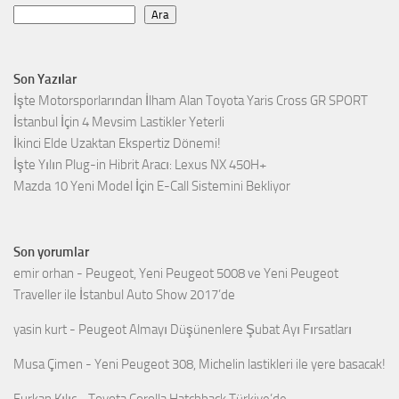
Ara
Son Yazılar
İşte Motorsporlarından İlham Alan Toyota Yaris Cross GR SPORT
İstanbul İçin 4 Mevsim Lastikler Yeterli
İkinci Elde Uzaktan Ekspertiz Dönemi!
İşte Yılın Plug-in Hibrit Aracı: Lexus NX 450H+
Mazda 10 Yeni Model İçin E-Call Sistemini Bekliyor
Son yorumlar
emir orhan
-
Peugeot, Yeni Peugeot 5008 ve Yeni Peugeot
Traveller ile İstanbul Auto Show 2017’de
yasin kurt
-
Peugeot Almayı Düşünenlere Şubat Ayı Fırsatları
Musa Çimen
-
Yeni Peugeot 308, Michelin lastikleri ile yere basacak!
Furkan Kılıç
-
Toyota Corolla Hatchback Türkiye’de