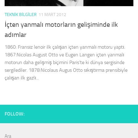
TEKNIK BILGILER
11 MART 2012
İçten yanmalı motorların gelişiminde ilk
adımlar
1860: Fransız lenoir ilk çalışan içten yanmalı motoru yaptı.
1867:Nicolas August Otto ve Eugen Langen içten yanmalı
motorun daha gelişmiş biçimini Paris’te ki dünya sergisinde
sergilediler. 1878:Nicolaus Augus Otto sıkıştırma prensibiyle
çalışan ilk gazlı...
FOLLOW:
Ara