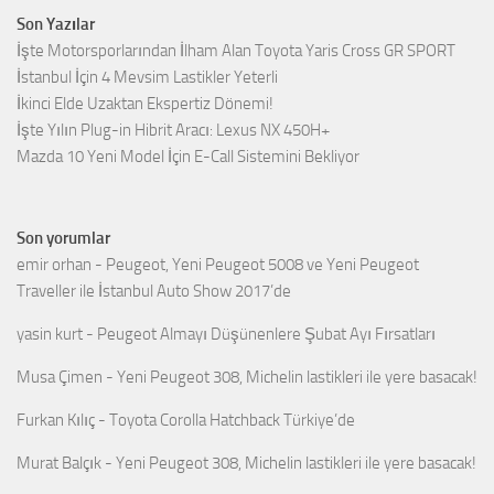
Son Yazılar
İşte Motorsporlarından İlham Alan Toyota Yaris Cross GR SPORT
İstanbul İçin 4 Mevsim Lastikler Yeterli
İkinci Elde Uzaktan Ekspertiz Dönemi!
İşte Yılın Plug-in Hibrit Aracı: Lexus NX 450H+
Mazda 10 Yeni Model İçin E-Call Sistemini Bekliyor
Son yorumlar
emir orhan
-
Peugeot, Yeni Peugeot 5008 ve Yeni Peugeot
Traveller ile İstanbul Auto Show 2017’de
yasin kurt
-
Peugeot Almayı Düşünenlere Şubat Ayı Fırsatları
Musa Çimen
-
Yeni Peugeot 308, Michelin lastikleri ile yere basacak!
Furkan Kılıç
-
Toyota Corolla Hatchback Türkiye’de
Murat Balçık
-
Yeni Peugeot 308, Michelin lastikleri ile yere basacak!