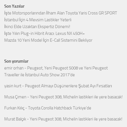
Son Yazılar
İşte Motorsporlarından İlham Alan Toyota Yaris Cross GR SPORT
İstanbul İçin 4 Mevsim Lastikler Yeterli
İkinci Elde Uzaktan Ekspertiz Dönemi!
İşte Yılın Plug-in Hibrit Aracı: Lexus NX 450H+
Mazda 10 Yeni Model İçin E-Call Sistemini Bekliyor
Son yorumlar
emir orhan
-
Peugeot, Yeni Peugeot 5008 ve Yeni Peugeot
Traveller ile İstanbul Auto Show 2017’de
yasin kurt
-
Peugeot Almayı Düşünenlere Şubat Ayı Fırsatları
Musa Çimen
-
Yeni Peugeot 308, Michelin lastikleri ile yere basacak!
Furkan Kılıç
-
Toyota Corolla Hatchback Türkiye’de
Murat Balçık
-
Yeni Peugeot 308, Michelin lastikleri ile yere basacak!