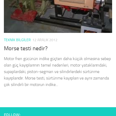
TEKNIK BILGILER
12 ARALIK 2012
Morse testi nedir?
Motor fren gücünün indike güçten daha küçük olmasına sebep
olan güç kayıplarının temel nedenleri; motor yataklarındaki,
supaplardaki, piston-segman ve silindirlerdeki sürtünme
kayıplarıdır. Morse testi, sürtünme kayıpları ve aynı zamanda
çok silindirli bir motorun indike...
FOLLOW: