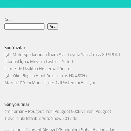
Ara
Ara
Son Yazılar
İşte Motorsporlarından İlham Alan Toyota Yaris Cross GR SPORT
İstanbul İçin 4 Mevsim Lastikler Yeterli
İkinci Elde Uzaktan Ekspertiz Dönemi!
İşte Yılın Plug-in Hibrit Aracı: Lexus NX 450H+
Mazda 10 Yeni Model İçin E-Call Sistemini Bekliyor
Son yorumlar
emir orhan
-
Peugeot, Yeni Peugeot 5008 ve Yeni Peugeot
Traveller ile İstanbul Auto Show 2017’de
yasin kurt
-
Peugeot Almayı Düşünenlere Şubat Ayı Fırsatları