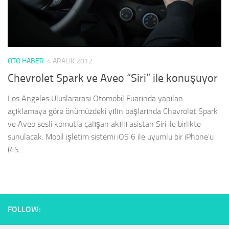
OTO HABER
4 ARALIK 2012
Chevrolet Spark ve Aveo “Siri” ile konuşuyor
Los Angeles Uluslararası Otomobil Fuarında yapılan
açıklamaya göre önümüzdeki yılın başlarında Chevrolet Spark
ve Aveo sesli komutla çalışan akıllı asistan Siri ile birlikte
sunulacak. Mobil işletim sistemi iOS 6 ile uyumlu bir iPhone’u
(4S...
FOLLOW: