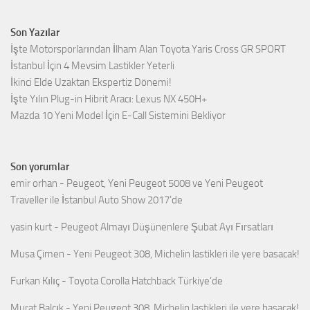
Son Yazılar
İşte Motorsporlarından İlham Alan Toyota Yaris Cross GR SPORT
İstanbul İçin 4 Mevsim Lastikler Yeterli
İkinci Elde Uzaktan Ekspertiz Dönemi!
İşte Yılın Plug-in Hibrit Aracı: Lexus NX 450H+
Mazda 10 Yeni Model İçin E-Call Sistemini Bekliyor
Son yorumlar
emir orhan
-
Peugeot, Yeni Peugeot 5008 ve Yeni Peugeot
Traveller ile İstanbul Auto Show 2017’de
yasin kurt
-
Peugeot Almayı Düşünenlere Şubat Ayı Fırsatları
Musa Çimen
-
Yeni Peugeot 308, Michelin lastikleri ile yere basacak!
Furkan Kılıç
-
Toyota Corolla Hatchback Türkiye’de
Murat Balçık
-
Yeni Peugeot 308, Michelin lastikleri ile yere basacak!