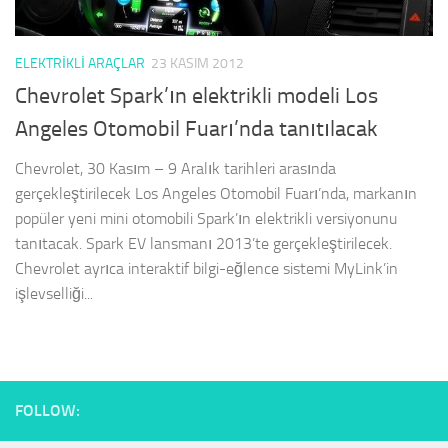
ELEKTRIKLI ARAÇLAR
23 KASIM 2012
Chevrolet Spark’ın elektrikli modeli Los
Angeles Otomobil Fuarı’nda tanıtılacak
Chevrolet, 30 Kasım – 9 Aralık tarihleri arasında
gerçekleştirilecek Los Angeles Otomobil Fuarı’nda, markanın
popüler yeni mini otomobili Spark’ın elektrikli versiyonunu
tanıtacak. Spark EV lansmanı 2013’te gerçekleştirilecek.
Chevrolet ayrıca interaktif bilgi-eğlence sistemi MyLink’in
işlevselliği...
FOLLOW: