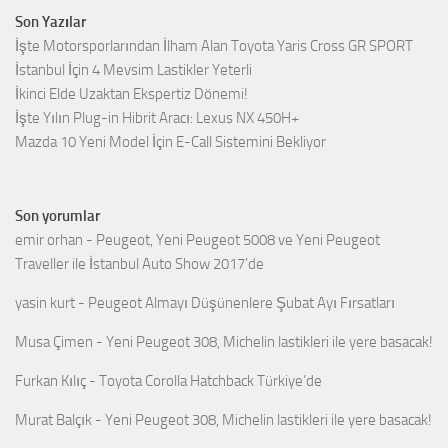
Son Yazılar
İşte Motorsporlarından İlham Alan Toyota Yaris Cross GR SPORT
İstanbul İçin 4 Mevsim Lastikler Yeterli
İkinci Elde Uzaktan Ekspertiz Dönemi!
İşte Yılın Plug-in Hibrit Aracı: Lexus NX 450H+
Mazda 10 Yeni Model İçin E-Call Sistemini Bekliyor
Son yorumlar
emir orhan
-
Peugeot, Yeni Peugeot 5008 ve Yeni Peugeot
Traveller ile İstanbul Auto Show 2017’de
yasin kurt
-
Peugeot Almayı Düşünenlere Şubat Ayı Fırsatları
Musa Çimen
-
Yeni Peugeot 308, Michelin lastikleri ile yere basacak!
Furkan Kılıç
-
Toyota Corolla Hatchback Türkiye’de
Murat Balçık
-
Yeni Peugeot 308, Michelin lastikleri ile yere basacak!