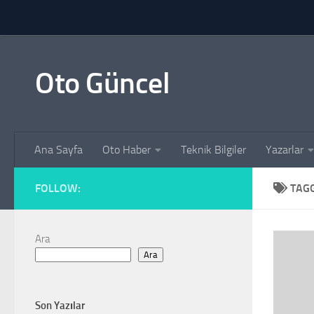
Skip to content
Oto Güncel
Ana Sayfa
Oto Haber
Teknik Bilgiler
Yazarlar
FOLLOW:
TAG
Ara
Ara
Son Yazılar