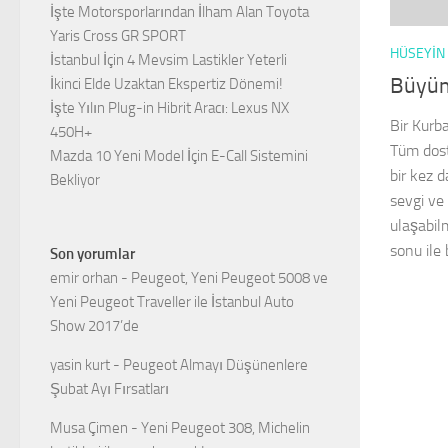
İşte Motorsporlarından İlham Alan Toyota
Yaris Cross GR SPORT
HÜSEYIN
İstanbul İçin 4 Mevsim Lastikler Yeterli
Büyüm
İkinci Elde Uzaktan Ekspertiz Dönemi!
İşte Yılın Plug-in Hibrit Aracı: Lexus NX
Bir Kurb
450H+
Tüm dost
Mazda 10 Yeni Model İçin E-Call Sistemini
bir kez d
Bekliyor
sevgi ve
ulaşabil
sonu ile 
Son yorumlar
emir orhan
-
Peugeot, Yeni Peugeot 5008 ve
Yeni Peugeot Traveller ile İstanbul Auto
Show 2017’de
yasin kurt
-
Peugeot Almayı Düşünenlere
Şubat Ayı Fırsatları
Musa Çimen
-
Yeni Peugeot 308, Michelin