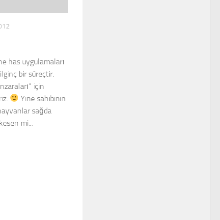
012
ne has uygulamaları
lginç bir süreçtir.
zaraları” için
riz.
Yine sahibinin
hayvanlar sağda
kesen mi...