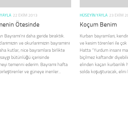
 YAYLA
22 EKIM 2013
HÜSEYIN YAYLA
23 EKIM 2
enin Ötesinde
Koçum Benim
an Bayramı’nı daha geride bıraktık.
Kurban bayramları, kendi
larımızın ve okurlarımızın bayramını
ve kesim törenleri ile çok i
aha kutlar, nice bayramlara birlikte
Hatta “Yurdum insanı man
 saygı bütünlüğü içerisinde
biçilmez kaftandır diyebili
meyi temenni ederim. Bayramı hafta
elinden kaçan kurbanlık 
birleştirenler ve güneye inenler...
solda koşuşturacak, elini 